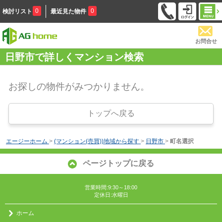
0
0
検討リスト
最近見た物件
お問合せ
日野市で詳しくマンション検索
お探しの物件がみつかりません。
トップへ戻る
エージーホーム
>
(マンション(売買))地域から探す
>
日野市
>
町名選択
ページトップに戻る
営業時間:9:30～18:00
定休日:水曜日
ホーム