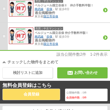
売買｜中古マンション
ベルジュール国立谷保Ⅱ 仲介手数料半額！
南武線
「
谷保
」駅 徒歩8分
過去掲載物件
東京都
国立市
谷保
売買｜中古マンション
ベルジュール国立谷保 仲介手数料半額！
南武線
「
谷保
」駅 徒歩3分
過去掲載物件
東京都
国立市
谷保
該当公開件数
2
件
1-2
件表示
チェックした物件をまとめて
検討リストに追加
お問い合わせ
無料会員登録はこちら
公開物件数：
0
件
会員登録
会員物件数：
0
件