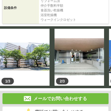
リフォーム済
仲介手数料半額
設備条件
食器洗い乾燥機
浴室乾燥機
ウォークインクロゼット
1/3
2/3
メールでお問い合わせする