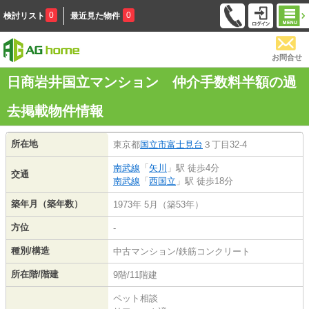
0
0
検討リスト
最近見た物件
お問合せ
日商岩井国立マンション 仲介手数料半額の過
去掲載物件情報
所在地
東京都
国立市
富士見台
３丁目32-4
南武線
「
矢川
」駅 徒歩4分
交通
南武線
「
西国立
」駅 徒歩18分
築年月（築年数）
1973年 5月（築53年）
方位
-
種別/構造
中古マンション/鉄筋コンクリート
所在階/階建
9階/11階建
ペット相談