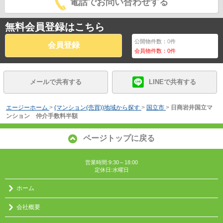
電話でお問い合わせする
無料会員登録はこちら
公開物件数：
0
件
会員登録
会員物件数：
0
件
メールで共有する
LINEで共有する
エージーホーム
>
(マンション(売買))地域から探す
>
国立市
>
日商岩井国立マ
ンション 仲介手数料半額
ページトップに戻る
営業時間:9:30～18:00
定休日:水曜日
ホーム
会社概要