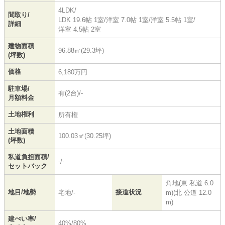
4LDK/
間取り/
LDK 19.6帖 1室
/
洋室 7.0帖 1室
/
洋室 5.5帖 1室
/
詳細
洋室 4.5帖 2室
建物面積
96.88㎡(29.3坪)
(坪数)
価格
6,180万円
駐車場/
有(2台)/-
月額料金
土地権利
所有権
土地面積
100.03㎡(30.25坪)
(坪数)
私道負担面積/
-/-
セットバック
角地(東 私道 6.0
地目/地勢
接道状況
宅地/-
m)(北 公道 12.0
m)
建ぺい率/
40%/80%