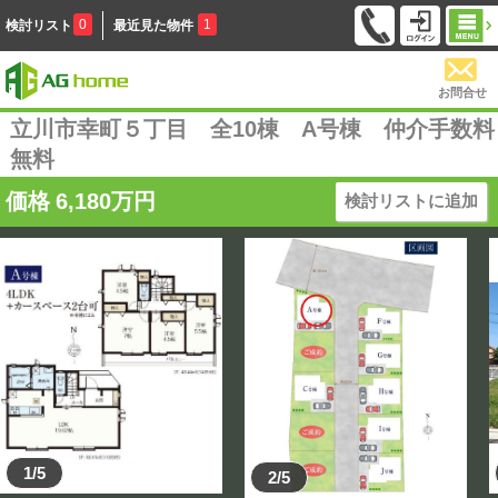
0
1
検討リスト
最近見た物件
お問合せ
立川市幸町５丁目 全10棟 A号棟 仲介手数料
無料
価格
6,180
万円
検討リストに追加
1/5
2/5