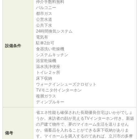
仲介手数料無料
バルコニー
都市ガス
公営水道
公共下水
24時間換気システム
電気有
駐車2台可
設備条件
食器洗い乾燥機
システムキッチン
浴室乾燥機
温水洗浄便座
トイレ２ヶ所
床下収納
ウォークインシューズクロゼット
TVモニタ付インターホン
複層ガラス
ディンプルキー
省エネ性能も確保された長期優良住宅はいかがでしょ
うか。来訪者の顔が見えるTVインターホン付き。新築
の戸建て物件で、夢のマイホーム生活を送りません
か。備蓄品を入れることができる床下収納がありま
備考
す。マイホームを購入するのであれば、立川市の多摩