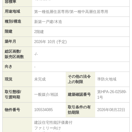
容積率
用途地域
第一種低層住居専用/第一種中高層住居専用
種別/構造
新築一戸建/木造
階建
2階建
築年月
2026年 10月 (予定)
総区画数/
-/-
販売区画数
向き
-
その他の法令
現況
未完成
準防火地域
上の制限
取引態様/
第HPA-26-02589-
一般媒介/相談
建築確認番号
引渡時期
1号
取引条件の有
物件番号
105534085
2026年08月22日
効期限
建設住宅性能評価書付
ファミリー向け