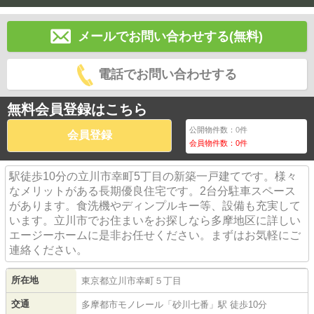
メールでお問い合わせする(無料)
電話でお問い合わせする
無料会員登録はこちら
公開物件数：
0
件
会員登録
会員物件数：
0
件
駅徒歩10分の立川市幸町5丁目の新築一戸建てです。様々
なメリットがある長期優良住宅です。2台分駐車スペース
があります。食洗機やディンプルキー等、設備も充実して
います。立川市でお住まいをお探しなら多摩地区に詳しい
エージーホームに是非お任せください。まずはお気軽にご
連絡ください。
所在地
東京都
立川市
幸町
５丁目
交通
多摩都市モノレール
「
砂川七番
」駅 徒歩10分