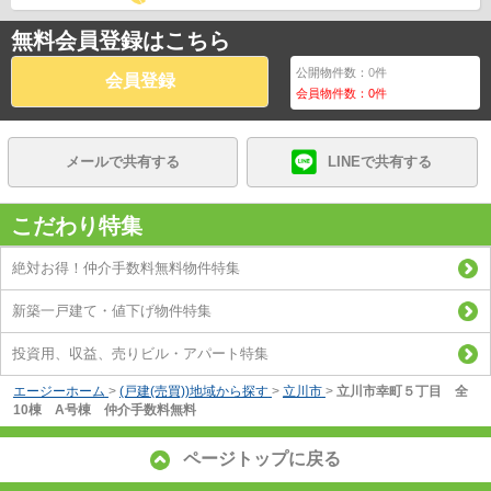
無料会員登録はこちら
公開物件数：
0
件
会員登録
会員物件数：
0
件
メールで共有する
LINEで共有する
こだわり特集
絶対お得！仲介手数料無料物件特集
新築一戸建て・値下げ物件特集
投資用、収益、売りビル・アパート特集
エージーホーム
>
(戸建(売買))地域から探す
>
立川市
>
立川市幸町５丁目 全
10棟 A号棟 仲介手数料無料
ページトップに戻る