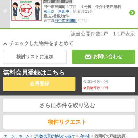
売買｜新築一戸建
府中市浅間町４丁目 １号棟 仲介手数料無料
京王線
「
東府中
」駅 徒歩23分
過去掲載物件
東京都
府中市
浅間町
４丁目
該当公開件数
1
戸
1-1
戸表示
チェックした物件をまとめて
検討リストに追加
お問い合わせ
無料会員登録はこちら
公開物件数：
0
件
会員登録
会員物件数：
0
件
さらに条件を絞り込む
物件リクエスト
エージーホーム
>
(戸建(売買))地域から探す
>
府中市
>
浅間町の戸建(売買)