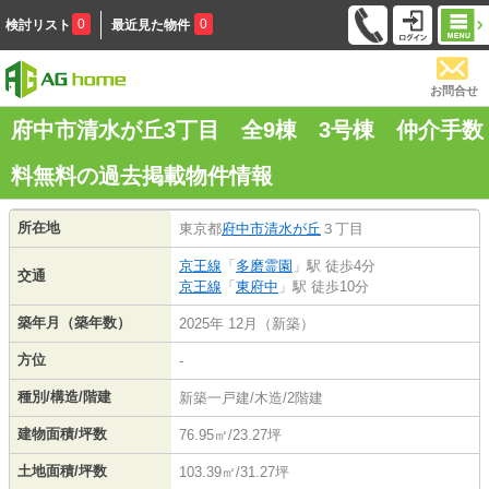
0
0
検討リスト
最近見た物件
お問合せ
府中市清水が丘3丁目 全9棟 3号棟 仲介手数
料無料の過去掲載物件情報
所在地
東京都
府中市
清水が丘
３丁目
京王線
「
多磨霊園
」駅 徒歩4分
交通
京王線
「
東府中
」駅 徒歩10分
築年月（築年数）
2025年 12月（新築）
方位
-
種別/構造/階建
新築一戸建/木造/2階建
建物面積/坪数
76.95㎡/23.27坪
土地面積/坪数
103.39㎡/31.27坪