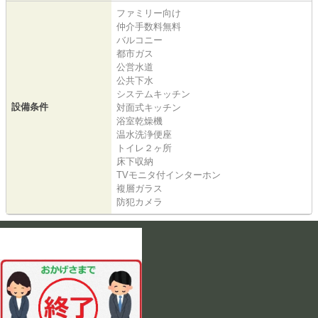
ファミリー向け
仲介手数料無料
バルコニー
都市ガス
公営水道
公共下水
システムキッチン
設備条件
対面式キッチン
浴室乾燥機
温水洗浄便座
トイレ２ヶ所
床下収納
TVモニタ付インターホン
複層ガラス
防犯カメラ