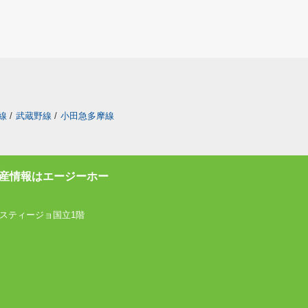
線
/
武蔵野線
/
小田急多摩線
産情報はエージーホー
スティージョ国立1階