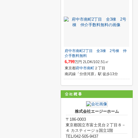
府中市南町2丁目 全3棟 2号棟 仲
介手数料無料
6,799
万円 2LDK/102.51㎡
東京都
府中市
南町
２丁目
南武線「分倍河原」駅 徒歩13分
株式会社エージーホーム
〒186-0003
東京都国立市富士見台２丁目８－
４ カスティージョ国立1階
TEL/042-505-9437