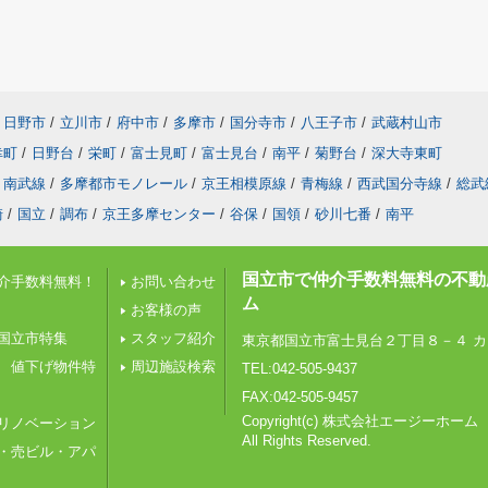
日野市
/
立川市
/
府中市
/
多摩市
/
国分寺市
/
八王子市
/
武蔵村山市
幸町
/
日野台
/
栄町
/
富士見町
/
富士見台
/
南平
/
菊野台
/
深大寺東町
南武線
/
多摩都市モノレール
/
京王相模原線
/
青梅線
/
西武国分寺線
/
総武
崎
/
国立
/
調布
/
京王多摩センター
/
谷保
/
国領
/
砂川七番
/
南平
国立市で仲介手数料無料の不動
介手数料無料！
お問い合わせ
ム
お客様の声
国立市特集
スタッフ紹介
東京都国立市富士見台２丁目８－４ カ
 値下げ物件特
周辺施設検索
TEL:042-505-9437
FAX:042-505-9457
Copyright(c) 株式会社エージーホーム
リノベーション
All Rights Reserved.
・売ビル・アパ