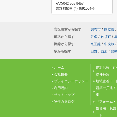
FAX/042-505-9457
東京都知事 (4) 第91004号
市区町村から探す
調布市
/
国立市
/
町名から探す
谷保
/
佐須町
/
路線から探す
京王線
/
中央線
/
駅から探す
日野
/
西府
/
柴
ホーム
絶対お得！仲
会社概要
物件特集
プライバシーポリシー
地域密着！ 
利用規約
新築一戸建て
サイトマップ
集
物件カタログ
リフォーム・
投資用 収益
ート