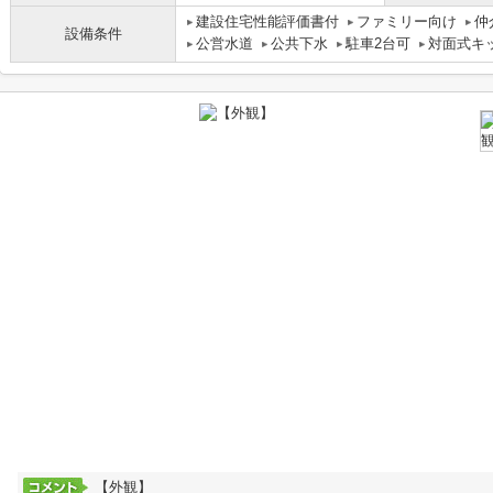
建設住宅性能評価書付
ファミリー向け
仲
設備条件
公営水道
公共下水
駐車2台可
対面式キ
【外観】