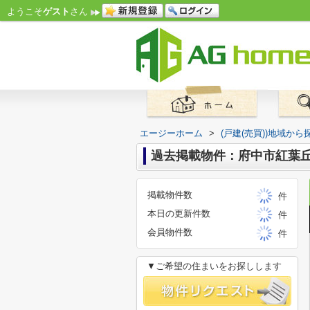
ようこそ
ゲスト
さん
エージーホーム
>
(戸建(売買))地域から
過去掲載物件：府中市紅葉丘
掲載物件数
件
本日の更新件数
件
会員物件数
件
▼ご希望の住まいをお探しします