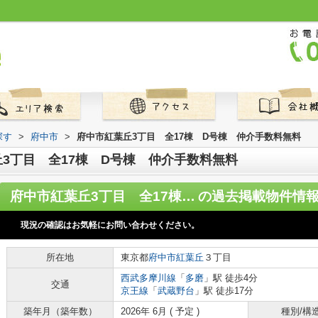
探す
>
府中市
>
府中市紅葉丘3丁目 全17棟 D号棟 仲介手数料無料
3丁目 全17棟 D号棟 仲介手数料無料
府中市紅葉丘3丁目 全17棟 D号棟 仲介手数料無料
の過去掲載物件情
現況の確認はお気軽にお問い合わせください。
所在地
東京都
府中市
紅葉丘
３丁目
西武多摩川線
「
多磨
」駅 徒歩4分
交通
京王線
「
武蔵野台
」駅 徒歩17分
築年月（築年数）
2026年 6月 ( 予定 )
種別/構