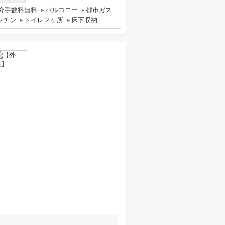
介手数料無料
バルコニー
都市ガス
ッチン
トイレ２ヶ所
床下収納