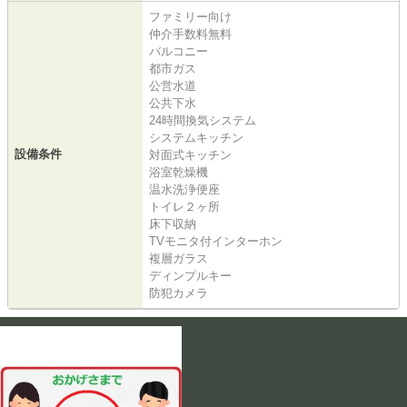
ファミリー向け
仲介手数料無料
バルコニー
都市ガス
公営水道
公共下水
24時間換気システム
システムキッチン
設備条件
対面式キッチン
浴室乾燥機
温水洗浄便座
トイレ２ヶ所
床下収納
TVモニタ付インターホン
複層ガラス
ディンプルキー
防犯カメラ