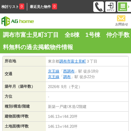
0
0
検討リスト
最近見た物件
お問合せ
調布市富士見町3丁目 全8棟 1号棟 仲介手数
料無料の過去掲載物件情報
所在地
東京都
調布市
富士見町
３丁目
京王線
「
西調布
」駅 徒歩18分
交通
京王線
「
調布
」駅 徒歩22分
築年月（築年数）
2026年 9月（予定）
方位
-
種別/構造/階建
新築一戸建/木造/2階建
建物面積/坪数
146.13㎡/44.20坪
土地面積/坪数
146.13㎡/44.20坪