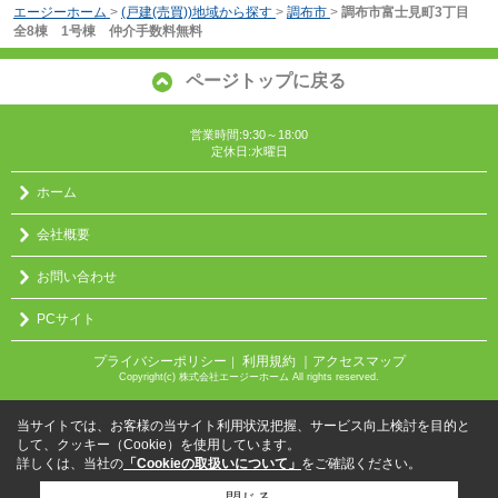
エージーホーム
>
(戸建(売買))地域から探す
>
調布市
>
調布市富士見町3丁目
全8棟 1号棟 仲介手数料無料
ページトップに戻る
営業時間:9:30～18:00
定休日:水曜日
ホーム
会社概要
お問い合わせ
PCサイト
プライバシーポリシー
利用規約
｜アクセスマップ
｜
Copyright(c) 株式会社エージーホーム All rights reserved.
当サイトでは、お客様の当サイト利用状況把握、サービス向上検討を目的と
して、クッキー（Cookie）を使用しています。
詳しくは、当社の
「Cookieの取扱いについて」
をご確認ください。