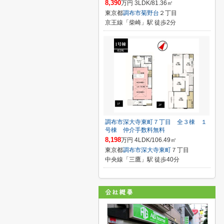
8,390
万円 3LDK/81.36㎡
東京都
調布市
菊野台
２丁目
京王線「柴崎」駅 徒歩2分
調布市深大寺東町７丁目 全３棟 １
号棟 仲介手数料無料
8,198
万円 4LDK/106.49㎡
東京都
調布市
深大寺東町
７丁目
中央線「三鷹」駅 徒歩40分