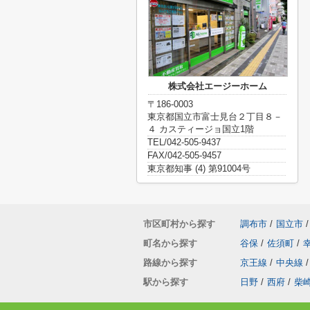
株式会社エージーホーム
〒186-0003
東京都国立市富士見台２丁目８－
４ カスティージョ国立1階
TEL/042-505-9437
FAX/042-505-9457
東京都知事 (4) 第91004号
市区町村から探す
調布市
/
国立市
/
町名から探す
谷保
/
佐須町
/
路線から探す
京王線
/
中央線
/
駅から探す
日野
/
西府
/
柴