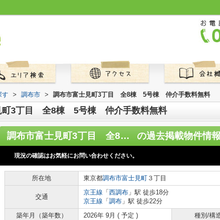
探す
>
調布市
>
調布市富士見町3丁目 全8棟 5号棟 仲介手数料無料
町3丁目 全8棟 5号棟 仲介手数料無料
調布市富士見町3丁目 全8棟 5号棟 仲介手数料無料
の過去掲載物件情
現況の確認はお気軽にお問い合わせください。
所在地
東京都
調布市
富士見町
３丁目
京王線
「
西調布
」駅 徒歩18分
交通
京王線
「
調布
」駅 徒歩22分
築年月（築年数）
2026年 9月 ( 予定 )
種別/構