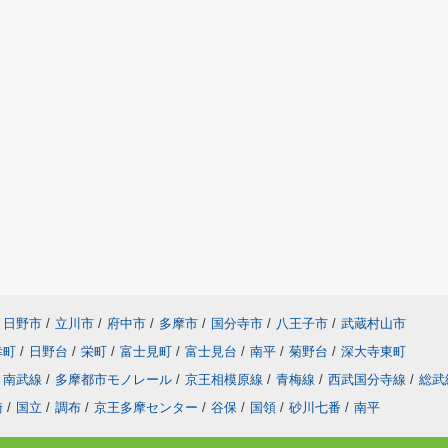
日野市
/
立川市
/
府中市
/
多摩市
/
国分寺市
/
八王子市
/
武蔵村山市
幸町
/
日野台
/
栄町
/
富士見町
/
富士見台
/
南平
/
菊野台
/
深大寺東町
南武線
/
多摩都市モノレール
/
京王相模原線
/
青梅線
/
西武国分寺線
/
総武
崎
/
国立
/
調布
/
京王多摩センター
/
谷保
/
国領
/
砂川七番
/
南平