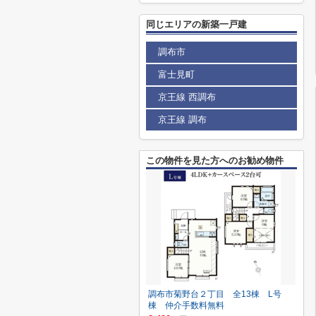
同じエリアの新築一戸建
調布市
富士見町
京王線 西調布
京王線 調布
この物件を見た方へのお勧め物件
調布市菊野台２丁目 全13棟 L号
棟 仲介手数料無料