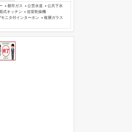
ー
都市ガス
公営水道
公共下水
面式キッチン
浴室乾燥機
Vモニタ付インターホン
複層ガラス