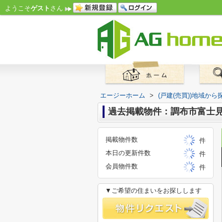
ようこそ
ゲスト
さん
エージーホーム
>
(戸建(売買))地域から
過去掲載物件：調布市富士見
掲載物件数
件
本日の更新件数
件
会員物件数
件
▼ご希望の住まいをお探しします