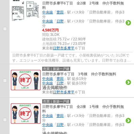
日野市多摩平6丁目 全2棟 2号棟 仲介手数料無
料
中央線
「
豊田
」駅 バス9分 「日野自動車前」 停歩3
分
中央線
「
日野
」駅 バス8分 「日野自動車前」 停歩3
分
4,580万円
間取:
3LDK
建物面積:
75.72㎡ / 22.90坪
土地面積:
76.23㎡ / 23.05坪
東京都
日野市
多摩平
６丁目
日野市多摩平6丁目の新築一戸建てです。小屋根裏収納がついた３LDKで
す。エコジョーズや食洗機等、設備も充実しています。日野市でお住まい
をお探しなら、多摩地区に詳しいエージーホ...
売買｜新築一戸建
日野市多摩平６丁目 3号棟 仲介手数料無料
中央線
「
豊田
」駅 徒歩19分
中央線
「
日野
」駅 徒歩19分
過去掲載物件
東京都
日野市
多摩平
６丁目
売買｜新築一戸建
日野市多摩平6丁目 全2棟 1号棟 仲介手数料無
料
中央線
「
豊田
」駅 バス9分 「日野自動車前」 停歩3
分
中央線
「
日野
」駅 バス8分 「日野自動車前」 停歩3
分
過去掲載物件