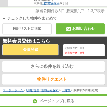
東京都
日野市
多摩平
６丁目
該当公開件数
3
戸 販売数
1
戸
1-3
戸表示
チェックした物件をまとめて
検討リストに追加
お問い合わせ
無料会員登録はこちら
公開物件数：
0
件
会員登録
会員物件数：
0
件
さらに条件を絞り込む
物件リクエスト
エージーホーム
>
(戸建(売買))地域から探す
>
日野市
>
多摩平の戸建(売買)
ページトップに戻る