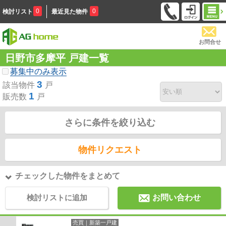
0
0
検討リスト
最近見た物件
お問合せ
日野市多摩平 戸建一覧
募集中のみ表示
3
該当物件
戸
1
販売数
戸
さらに条件を絞り込む
物件リクエスト
チェックした物件をまとめて
検討リストに追加
お問い合わせ
売買｜新築一戸建