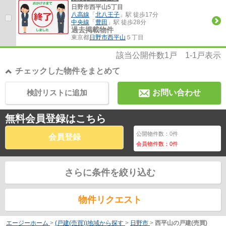
日野市西平山5丁目
八高線
「
北八王子
」駅 徒歩17分
中央線
「
豊田
」駅 徒歩28分
過去掲載物件
東京都
日野市
西平山
５丁目
該当公開件数
1
戸
1-1
戸表示
チェックした物件をまとめて
検討リストに追加
お問い合わせ
無料会員登録はこちら
公開物件数：
0
件
会員登録
会員物件数：
0
件
さらに条件を絞り込む
物件リクエスト
エージーホーム
>
(戸建(売買))地域から探す
>
日野市
>
西平山の戸建(売買)