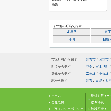
新築
その他の町名で探す
多摩平
東平
神明
日野
市区町村から探す
調布市
/
国立市
/
町名から探す
谷保
/
富士見町
/
路線から探す
京王線
/
中央線
/
駅から探す
調布
/
日野
/
西
ホーム
絶対お得！仲
会社概要
物件特集
プライバシーポリシー
地域密着！ 