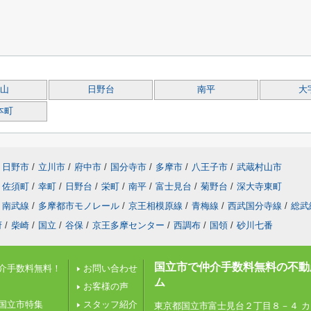
山
日野台
南平
大
本町
日野市
/
立川市
/
府中市
/
国分寺市
/
多摩市
/
八王子市
/
武蔵村山市
佐須町
/
幸町
/
日野台
/
栄町
/
南平
/
富士見台
/
菊野台
/
深大寺東町
南武線
/
多摩都市モノレール
/
京王相模原線
/
青梅線
/
西武国分寺線
/
総武
府
/
柴崎
/
国立
/
谷保
/
京王多摩センター
/
西調布
/
国領
/
砂川七番
国立市で仲介手数料無料の不動
介手数料無料！
お問い合わせ
ム
お客様の声
国立市特集
スタッフ紹介
東京都国立市富士見台２丁目８－４ カ