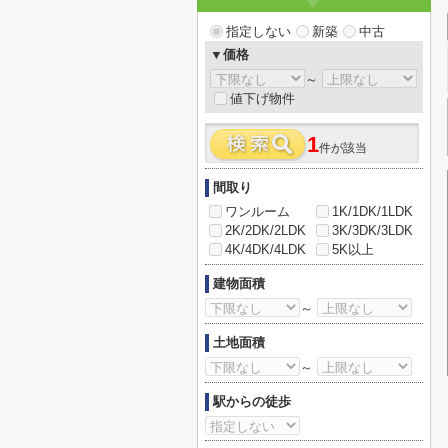
指定しない
新築
中古
▼価格
～
値下げ物件
1
件が該当
間取り
ワンルーム
1K/1DK/1LDK
2K/2DK/2LDK
3K/3DK/3LDK
4K/4DK/4LDK
5K以上
建物面積
～
土地面積
～
駅からの徒歩