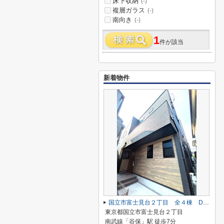
床下収納
(-)
複層ガラス
(-)
南向き
(-)
1
件が該当
新着物件
国立市富士見台２丁目 全４棟 D号棟 仲介手数料無料♪
東京都国立市富士見台２丁目
南武線「谷保」駅 徒歩7分