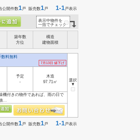
1
1
1-1
当公開件数
戸 販売数
戸
戸表示
表示中物件を
一括でチェック
築年数
構造
方位
建物面積
手数料無料
7月13日 値下げ
予定
木造
選択
-
97.71㎡
▼
燥機付きの物件であれば、雨の日で
..
1
1
1-1
当公開件数
戸 販売数
戸
戸表示