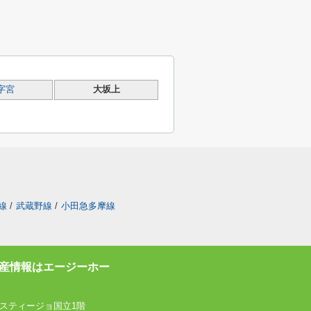
字宮
大坂上
線
/
武蔵野線
/
小田急多摩線
産情報はエージーホー
スティージョ国立1階