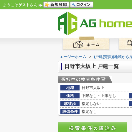
ようこそ
ゲスト
さん
エージーホーム
>
(戸建(売買))地域から
日野市大坂上 戸建一覧
地域
日野市大坂上
価格
下限なし～上限なし
駅徒歩
指定しない
設備条件
指定なし