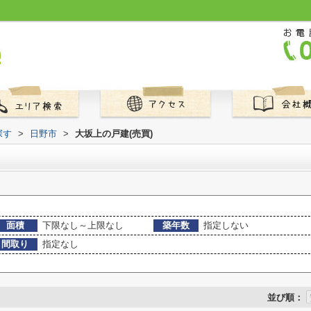
探す
>
日野市
>
大坂上の戸建(売買)
面積
下限なし～上限なし
築年数
指定しない
間取り
指定なし
並び順：