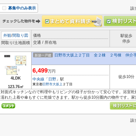
募集中のみ表示
該
外観
/
間取り図
価格
駅徒歩
停歩
交通 / 所在地
間取り/土地面積
日野市大坂上２丁目 全２棟 ２号棟 仲介
新築一戸建
6,499
万円
徒歩10分
4LDK
中央線
「
日野
」駅
東京都
日野市
大坂上
２丁目
123.76㎡
対面式キッチンなので料理中もリビングの様子が分かって安心です。浴室乾
濡れた上着や傘もすぐに乾燥できます。駅から徒歩10分圏内の物件です。家族.
該