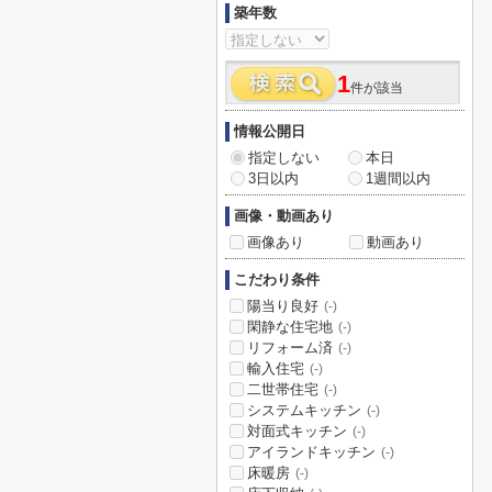
築年数
1
件が該当
情報公開日
指定しない
本日
3日以内
1週間以内
画像・動画あり
画像あり
動画あり
こだわり条件
陽当り良好
(-)
閑静な住宅地
(-)
リフォーム済
(-)
輸入住宅
(-)
二世帯住宅
(-)
システムキッチン
(-)
対面式キッチン
(-)
アイランドキッチン
(-)
床暖房
(-)