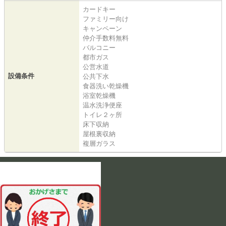
カードキー
ファミリー向け
キャンペーン
仲介手数料無料
バルコニー
都市ガス
公営水道
設備条件
公共下水
食器洗い乾燥機
浴室乾燥機
温水洗浄便座
トイレ２ヶ所
床下収納
屋根裏収納
複層ガラス