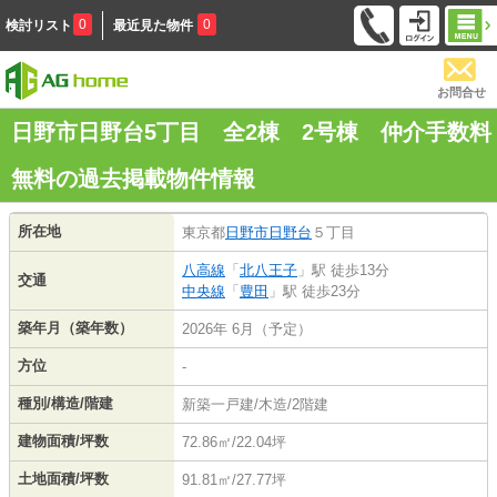
0
0
検討リスト
最近見た物件
お問合せ
日野市日野台5丁目 全2棟 2号棟 仲介手数料
無料の過去掲載物件情報
所在地
東京都
日野市
日野台
５丁目
八高線
「
北八王子
」駅 徒歩13分
交通
中央線
「
豊田
」駅 徒歩23分
築年月（築年数）
2026年 6月（予定）
方位
-
種別/構造/階建
新築一戸建/木造/2階建
建物面積/坪数
72.86㎡/22.04坪
土地面積/坪数
91.81㎡/27.77坪