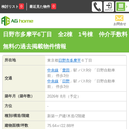
0
0
検討リスト
最近見た物件
お問合せ
日野市多摩平6丁目 全2棟 1号棟 仲介手数料
無料の過去掲載物件情報
所在地
東京都
日野市
多摩平
６丁目
中央線
「
豊田
」駅 バス9分 「日野自動車
前」 停歩3分
交通
中央線
「
日野
」駅 バス8分 「日野自動車
前」 停歩3分
築年月（築年数）
2026年 8月（予定）
方位
-
種別/構造/階建
新築一戸建/木造/2階建
建物面積/坪数
75.64㎡/22.88坪