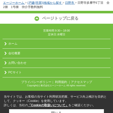
エージーホーム
>
(戸建(売買))地域から探す
>
日野市
>
日野市多摩平6丁目 全
2棟 1号棟 仲介手数料無料
ページトップに戻る
営業時間:9:30～18:00
定休日:水曜日
ホーム
会社概要
お問い合わせ
PCサイト
プライバシーポリシー
利用規約
｜アクセスマップ
｜
Copyright(c) 株式会社エージーホーム All rights reserved.
当サイトでは、お客様の当サイト利用状況把握、サービス向上検討を目的と
して、クッキー（Cookie）を使用しています。
詳しくは、当社の
「Cookieの取扱いについて」
をご確認ください。