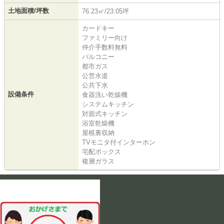
土地面積/坪数
76.23㎡/23.05坪
カードキー
ファミリー向け
仲介手数料無料
バルコニー
都市ガス
公営水道
公共下水
設備条件
食器洗い乾燥機
システムキッチン
対面式キッチン
浴室乾燥機
屋根裏収納
TVモニタ付インターホン
宅配ボックス
複層ガラス