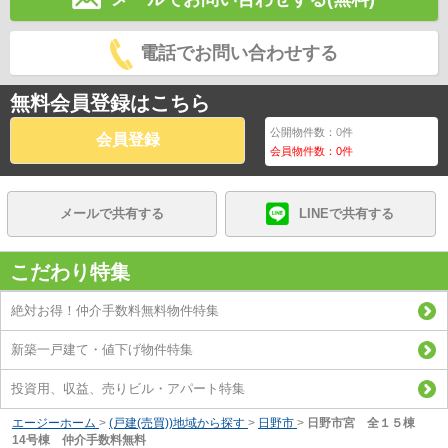
電話でお問い合わせする
無料会員登録はこちら
公開物件数：
0
件
会員登録
会員物件数：
0
件
メールで共有する
LINEで共有する
こだわり特集
絶対お得！仲介手数料無料物件特集
新築一戸建て・値下げ物件特集
投資用、収益、売りビル・アパート特集
エージーホーム
>
(戸建(売買))地域から探す
>
日野市
>
日野市宮 全１５棟
14号棟 仲介手数料無料