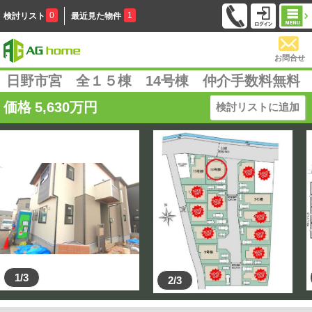
0
1
検討リスト
最近見た物件
お問合せ
日野市宮 全１５棟 14号棟 仲介手数料無料
価格
5,630
万円
検討リストに追加
1/3
2/3