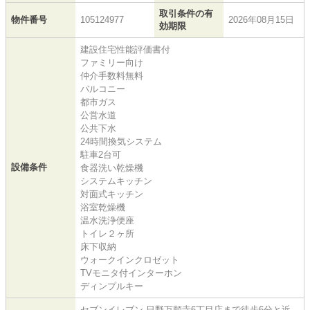
取引条件の有
物件番号
105124977
2026年08月15日
効期限
建設住宅性能評価書付
ファミリー向け
仲介手数料無料
バルコニー
都市ガス
公営水道
公共下水
24時間換気システム
駐車2台可
設備条件
食器洗い乾燥機
システムキッチン
対面式キッチン
浴室乾燥機
温水洗浄便座
トイレ２ヶ所
床下収納
ウォークインクロゼット
TVモニタ付インターホン
ディンプルキー
セブンイレブン 日野万願寺6丁目店まで徒歩6分と近