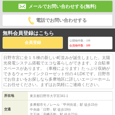
メールでお問い合わせする(無料)
電話でお問い合わせする
無料会員登録はこちら
公開物件数：
0
件
会員登録
会員物件数：
0
件
日野市宮に全１５棟の新しい町並みが誕生しました。太陽
光発電システム搭載でエコな暮らしができます。２台駐車
スペースがあります。（車種によります）たっぷり収納が
できるウォークインクローゼット付の４LDKです。日野市
でお住まいをお探しなら多摩地区に詳しいエージーホーム
にお任せください。まずはお気軽にご連絡ください。
所在地
東京都
日野市
大字宮
341-1
多摩都市モノレール
「
甲州街道
」駅 徒歩15分
交通
中央線
「
日野
」駅 徒歩19分
京王線
「
高幡不動
」駅 徒歩22分