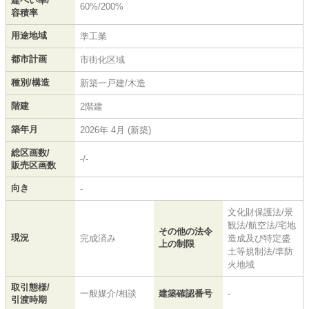
建ぺい率/
60%/200%
容積率
用途地域
準工業
都市計画
市街化区域
種別/構造
新築一戸建/木造
階建
2階建
築年月
2026年 4月 (新築)
総区画数/
-/-
販売区画数
向き
-
文化財保護法/景
観法/航空法/宅地
その他の法令
現況
完成済み
造成及び特定盛
上の制限
土等規制法/準防
火地域
取引態様/
一般媒介/相談
建築確認番号
-
引渡時期