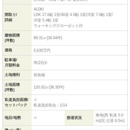
4LDK/
間取り/
LDK 17.6帖 1室
/
和室 4.5帖 1室
/
洋室 7.0帖 1室
/
詳細
洋室 5.4帖 1室
ウォーキングクローゼット付
建物面積
99.31㎡(30.04坪)
(坪数)
価格
5,630万円
駐車場/
有(2台)/-
月額料金
土地権利
所有権
土地面積
120.02㎡(36.30坪)
(坪数)
私道負担面積/
-/-
セットバック
私道負担割合 : 1/14
角地(西 私道 5.0
地目/地勢
-/-
接道状況
m)(北 公道 6.5m)