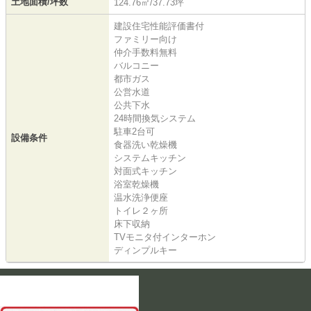
土地面積/坪数
124.76㎡/37.73坪
建設住宅性能評価書付
ファミリー向け
仲介手数料無料
バルコニー
都市ガス
公営水道
公共下水
24時間換気システム
駐車2台可
設備条件
食器洗い乾燥機
システムキッチン
対面式キッチン
浴室乾燥機
温水洗浄便座
トイレ２ヶ所
床下収納
TVモニタ付インターホン
ディンプルキー