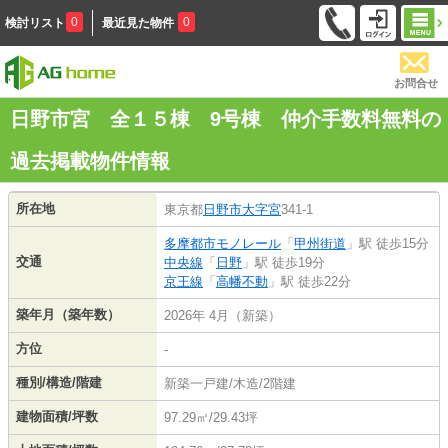
0
0
検討リスト
最近見た物件
お問合せ
日野市宮 全１５棟 9号棟 仲介手数料無料の
過去掲載物件情報
所在地
東京都
日野市
大字宮
341-1
多摩都市モノレール
「
甲州街道
」駅 徒歩15分
交通
中央線
「
日野
」駅 徒歩19分
京王線
「
高幡不動
」駅 徒歩22分
築年月（築年数）
2026年 4月（新築）
方位
-
種別/構造/階建
新築一戸建/木造/2階建
建物面積/坪数
97.29㎡/29.43坪