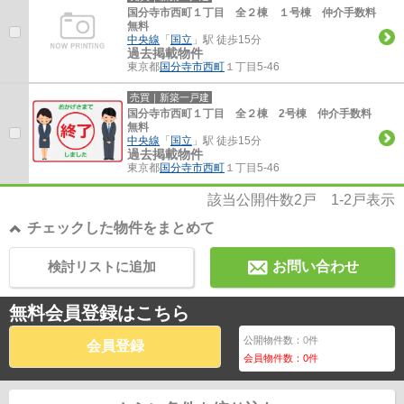
国分寺市西町１丁目 全２棟 １号棟 仲介手数料
無料
中央線
「
国立
」駅 徒歩15分
過去掲載物件
東京都
国分寺市
西町
１丁目5-46
売買｜新築一戸建
国分寺市西町１丁目 全２棟 2号棟 仲介手数料
無料
中央線
「
国立
」駅 徒歩15分
過去掲載物件
東京都
国分寺市
西町
１丁目5-46
該当公開件数
2
戸
1-2
戸表示
チェックした物件をまとめて
検討リストに追加
お問い合わせ
無料会員登録はこちら
公開物件数：
0
件
会員登録
会員物件数：
0
件