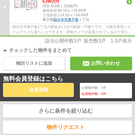
6,290万円
間取:
4LDK＋2S(納戸)
建物面積:
89.10㎡ / 26.95坪
土地面積:
114.02㎡ / 34.49坪
東京都
国分寺市
東戸倉
１丁目
国分寺市東戸倉1丁目の駅徒歩11分の新築一戸建てです。太陽光発電シス
テムでエコな暮らしができます。防犯カメラが設置されているので安心感
があります。国分寺市でお住まいをお探しな...
該当公開件数
3
戸 販売数
3
戸
1-3
戸表示
チェックした物件をまとめて
検討リストに追加
お問い合わせ
無料会員登録はこちら
公開物件数：
0
件
会員登録
会員物件数：
0
件
さらに条件を絞り込む
物件リクエスト