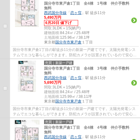
国分寺市東戸倉1丁目 全4棟 1号棟 仲介手数料
無料
西武国分寺線
「
恋ヶ窪
」駅 徒歩11分
5,490万円
6月20日 値下げ
間取:
3LDK＋1S(納戸)
建物面積:
84.24㎡ / 25.48坪
土地面積:
125.96㎡ / 38.1坪
東京都
国分寺市
東戸倉
１丁目
国分寺市東戸倉1丁目の駅徒歩11分の新築一戸建てです。太陽光発電シス
テムでエコな暮らしができます。防犯カメラが設置されているので安心感
があります。国分寺市でお住まいをお探しな...
売買｜新築一戸建
国分寺市東戸倉1丁目 全4棟 3号棟 仲介手数料
無料
西武国分寺線
「
恋ヶ窪
」駅 徒歩11分
5,690万円
間取:
3LDK＋1S(納戸)
建物面積:
84.24㎡ / 25.48坪
土地面積:
125.99㎡ / 38.11坪
東京都
国分寺市
東戸倉
１丁目
国分寺市東戸倉1丁目の駅徒歩11分の新築一戸建てです。太陽光発電シス
テムでエコな暮らしができます。防犯カメラが設置されているので安心感
があります。国分寺市でお住まいをお探しな...
売買｜新築一戸建
国分寺市東戸倉1丁目 全4棟 4号棟 仲介手数料
無料
西武国分寺線
「
恋ヶ窪
」駅 徒歩11分