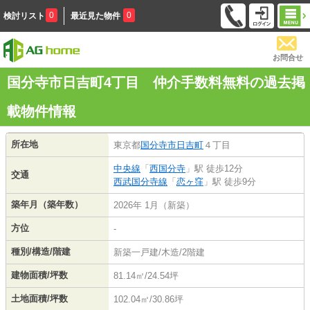
0
0
検討リスト
最近見た物件
お問合せ
国分寺市日吉町4丁目 仲介手数料無料の過去掲
載物件情報
所在地
東京都
国分寺市
日吉町
４丁目
中央線
「
西国分寺
」駅 徒歩12分
交通
西武国分寺線
「
恋ヶ窪
」駅 徒歩9分
築年月（築年数）
2026年 1月（新築）
方位
-
種別/構造/階建
新築一戸建/木造/2階建
建物面積/坪数
81.14㎡/24.54坪
土地面積/坪数
102.04㎡/30.86坪