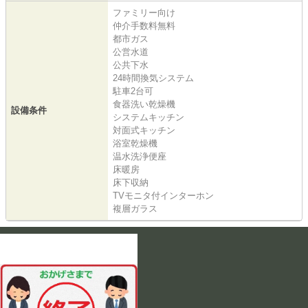
ファミリー向け
仲介手数料無料
都市ガス
公営水道
公共下水
24時間換気システム
駐車2台可
食器洗い乾燥機
設備条件
システムキッチン
対面式キッチン
浴室乾燥機
温水洗浄便座
床暖房
床下収納
TVモニタ付インターホン
複層ガラス