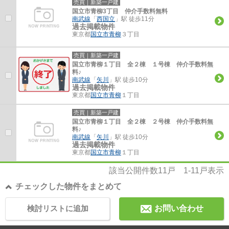
売買｜新築一戸建
国立市青柳3丁目 仲介手数料無料
南武線
「
西国立
」駅 徒歩11分
過去掲載物件
東京都
国立市
青柳
３丁目
売買｜新築一戸建
国立市青柳１丁目 全２棟 １号棟 仲介手数料無
料♪
南武線
「
矢川
」駅 徒歩10分
過去掲載物件
東京都
国立市
青柳
１丁目
売買｜新築一戸建
国立市青柳１丁目 全２棟 ２号棟 仲介手数料無
料♪
南武線
「
矢川
」駅 徒歩10分
過去掲載物件
東京都
国立市
青柳
１丁目
該当公開件数
11
戸
1-11
戸表示
チェックした物件をまとめて
検討リストに追加
お問い合わせ