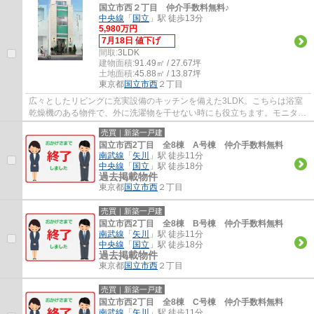
国立市西２丁目 仲介手数料無料♪
中央線
「
国立
」駅 徒歩13分
5,980万円
7月18日 値下げ
間取:
3LDK
建物面積:
91.49㎡ / 27.67坪
土地面積:
45.88㎡ / 13.87坪
東京都
国立市
西
２丁目
広々としたリビングに充実設備のキッチンを備えた3LDK。こちらは浴室
乾燥機のある物件で、外に洗濯物を干せない時にも役立ちます。モニター
から顔が見えるTVインターホン付きです。住...
売買｜新築一戸建
国立市西2丁目 全8棟 A号棟 仲介手数料無料
南武線
「
矢川
」駅 徒歩11分
中央線
「
国立
」駅 徒歩18分
過去掲載物件
東京都
国立市
西
２丁目
売買｜新築一戸建
国立市西2丁目 全8棟 B号棟 仲介手数料無料
南武線
「
矢川
」駅 徒歩11分
中央線
「
国立
」駅 徒歩18分
過去掲載物件
東京都
国立市
西
２丁目
売買｜新築一戸建
国立市西2丁目 全8棟 C号棟 仲介手数料無料
南武線
「
矢川
」駅 徒歩11分