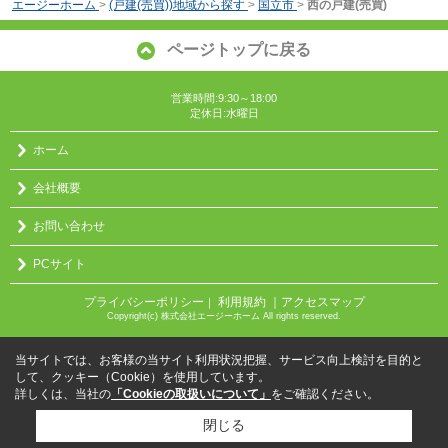
エージーホーム
>
(戸建(売買))地域から探す
>
国立市
>
西の戸建(売買)
ページトップに戻る
営業時間:9:30～18:00
定休日:水曜日
ホーム
会社概要
お問い合わせ
PCサイト
プライバシーポリシー
利用規約
｜アクセスマップ
｜
Copyright(c) 株式会社エージーホーム All rights reserved.
当サイトでは、お客様の当サイト利用状況把握、サービス向上検討を目的と
して、クッキー（Cookie）を使用しています。
詳しくは、当社の
「Cookieの取扱いについて」
をご確認ください。
閉じる