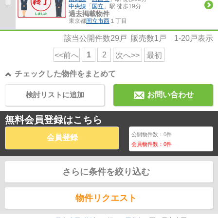
中央線
「
国立
」駅 徒歩19分
過去掲載物件
東京都
国立市
西
１丁目
該当公開件数
29
戸 販売数
1
戸
1-20
戸表示
1
2
<<前へ
次へ>>
最初
チェックした物件をまとめて
検討リストに追加
お問い合わせ
無料会員登録はこちら
公開物件数：
0
件
会員登録
会員物件数：
0
件
さらに条件を絞り込む
物件リクエスト