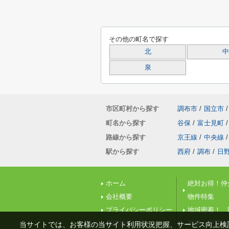
その他の町名で探す
北
中
泉
市区町村から探す
調布市
/
国立市
/
町名から探す
谷保
/
富士見町
/
路線から探す
京王線
/
中央線
/
駅から探す
西府
/
調布
/
日
ホーム
絶対お得！仲
会社概要
物件特集
プライバシーポリシー
地域密着！ 
利用規約
新築一戸建て
当サイトでは、お客様の当サイト利用状況把握、サービス向上検討