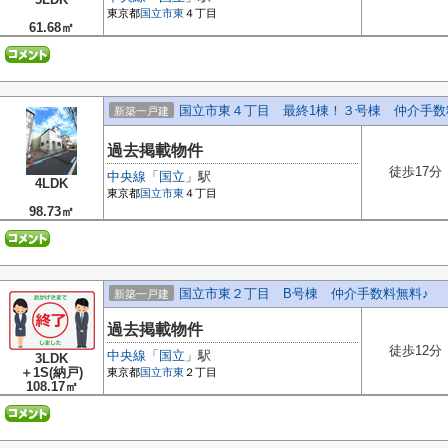
東京都
国立市
東
４丁目
61.68㎡
国立市東４丁目 最終1棟！３号棟 仲介手数
新築一戸建
過去掲載物件
徒歩17分
中央線
「
国立
」駅
4LDK
東京都
国立市
東
４丁目
98.73㎡
国立市東２丁目 B号棟 仲介手数料無料♪
新築一戸建
過去掲載物件
徒歩12分
中央線
「
国立
」駅
3LDK
＋1S(納戸)
東京都
国立市
東
２丁目
108.17㎡