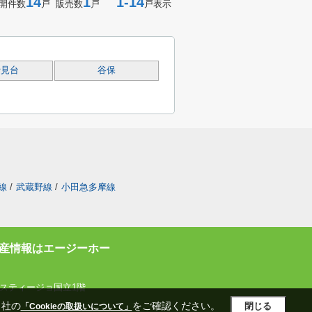
14
1
1-14
開件数
戸 販売数
戸
戸表示
士見台
谷保
線
/
武蔵野線
/
小田急多摩線
産情報はエージーホー
スティージョ国立1階
当社の
をご確認ください。
閉じる
「Cookieの取扱いについて」