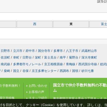
該当公
西
東
富
日野市
/
立川市
/
府中市
/
国分寺市
/
多摩市
/
八王子市
/
武蔵村山市
佐須町
/
幸町
/
日野台
/
栄町
/
富士見台
/
南平
/
菊野台
/
深大寺東町
南武線
/
多摩都市モノレール
/
京王相模原線
/
青梅線
/
西武国分寺線
/
総武
野
/
柴崎
/
国立
/
谷保
/
京王多摩センター
/
西調布
/
国領
/
砂川七番
国立市で仲介手数料無料の不動
介手数料無料！
お問い合わせ
ム
お客様の声
国立市特集
スタッフ紹介
東京都国立市富士見台２丁目８－４ カ
 値下げ物件特
周辺施設検索
を目的として、クッキー（Cookie）を使用しています。
詳しくは、
TEL:042-505-9437