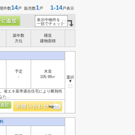
14
1
1-14
開件数
戸 販売数
戸
戸表示
表示中物件を
一括でチェック
築年数
構造
方位
建物面積
予定
木造
-
105.99㎡
選択
▼
す。省エネ基準適合住宅により断熱性
...
料