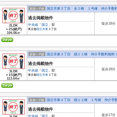
国立市東３丁目 全２棟 １号棟 仲介手数
新築一戸建
過去掲載物件
徒歩18分
中央線
「
国立
」駅
2LDK
＋2S(納戸)
東京都
国立市
東
３丁目
104.06㎡
国立市東３丁目 残り１棟 仲介手数料無料
新築一戸建
過去掲載物件
徒歩18分
中央線
「
国立
」駅
3LDK
＋1S(納戸)
東京都
国立市
東
３丁目
113.64㎡
国立市東４丁目 残り２棟 １号棟 仲介手
新築一戸建
過去掲載物件
徒歩17分
中央線
「
国立
」駅
3LDK