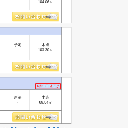
-
104.06㎡
予定
木造
-
103.30㎡
6月18日 値下げ
新築
木造
-
89.84㎡