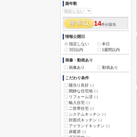
築年数
14
件が該当
情報公開日
指定しない
本日
3日以内
1週間以内
画像・動画あり
画像あり
動画あり
こだわり条件
陽当り良好
(-)
閑静な住宅地
(-)
リフォーム済
(-)
輸入住宅
(-)
二世帯住宅
(-)
システムキッチン
(-)
対面式キッチン
(-)
アイランドキッチン
(-)
床暖房
(-)