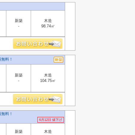
新築
木造
-
98.74㎡
料無料！
新築
木造
-
104.75㎡
料無料！
6月12日 値下げ
新築
木造