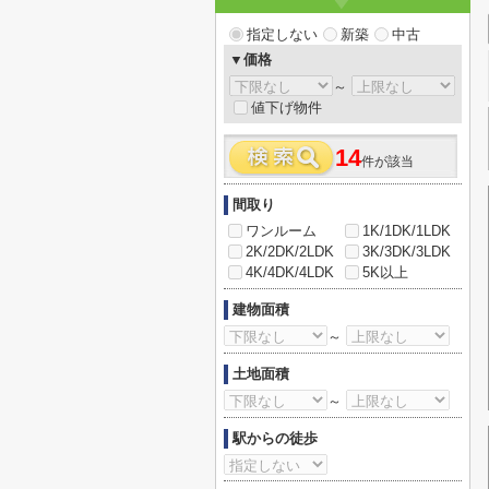
指定しない
新築
中古
▼価格
～
値下げ物件
14
件が該当
間取り
ワンルーム
1K/1DK/1LDK
2K/2DK/2LDK
3K/3DK/3LDK
4K/4DK/4LDK
5K以上
建物面積
～
土地面積
～
駅からの徒歩