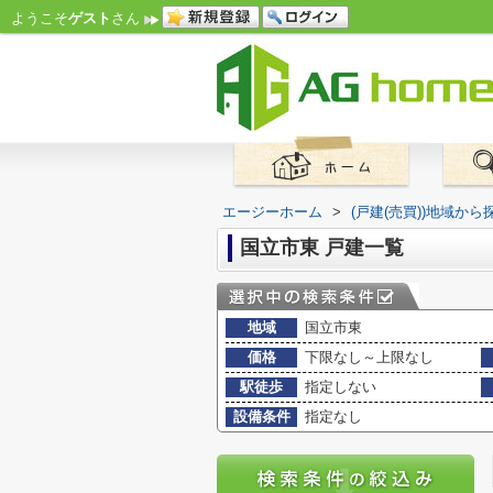
ようこそ
ゲスト
さん
エージーホーム
>
(戸建(売買))地域から
国立市東 戸建一覧
地域
国立市東
価格
下限なし～上限なし
駅徒歩
指定しない
設備条件
指定なし