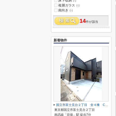
床下収納
(-)
複層ガラス
(-)
南向き
(-)
14
件が該当
新着物件
国立市富士見台２丁目 全４棟 C号棟 仲介手数料無料♪
東京都国立市富士見台２丁目
南武線「谷保」駅 徒歩7分