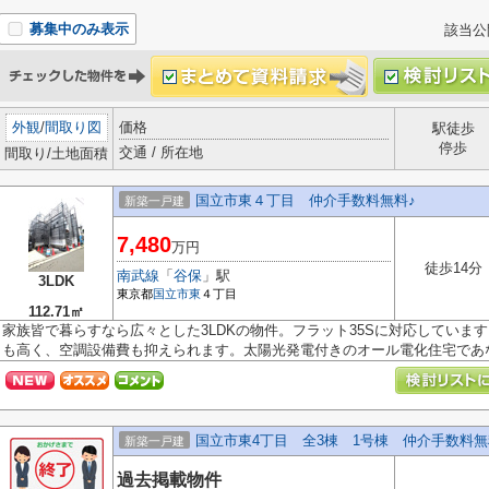
募集中のみ表示
該当公
外観
/
間取り図
価格
駅徒歩
停歩
交通 / 所在地
間取り/土地面積
国立市東４丁目 仲介手数料無料♪
新築一戸建
7,480
万円
徒歩14分
南武線
「
谷保
」駅
3LDK
東京都
国立市
東
４丁目
112.71㎡
家族皆で暮らすなら広々とした3LDKの物件。フラット35Sに対応していま
も高く、空調設備費も抑えられます。太陽光発電付きのオール電化住宅であなた
国立市東4丁目 全3棟 1号棟 仲介手数料無
新築一戸建
過去掲載物件