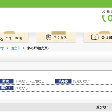
探す
>
国立市
>
東の戸建(売買)
面積
下限なし～上限なし
築年数
指定しない
間取り
指定なし
並び順：