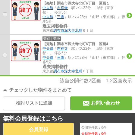
【売地】調布市深大寺北町6丁目 区画１
中央線
「
吉祥寺
」駅 バス22分 「山野（東京
都）」 停歩5分
中央線
「
三鷹
」駅 バス28分 「山野（東京都）」 停
歩5分
過去掲載物件
東京都
調布市
深大寺北町
６丁目
売買｜売地
【売地】調布市深大寺北町6丁目 区画4
中央線
「
吉祥寺
」駅 バス22分 「山野（東京
都）」 停歩5分
中央線
「
三鷹
」駅 バス28分 「山野（東京都）」 停
歩5分
過去掲載物件
東京都
調布市
深大寺北町
６丁目
該当公開件数
2
区画
1-2
区画表示
チェックした物件をまとめて
検討リストに追加
お問い合わせ
無料会員登録はこちら
公開物件数：
0
件
会員登録
会員物件数：
0
件