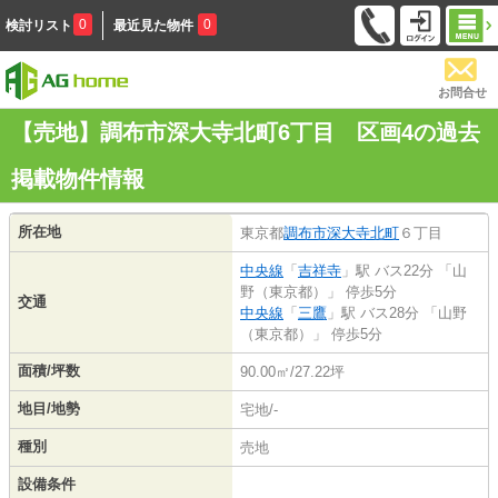
0
0
検討リスト
最近見た物件
お問合せ
【売地】調布市深大寺北町6丁目 区画4の過去
掲載物件情報
所在地
東京都
調布市
深大寺北町
６丁目
中央線
「
吉祥寺
」駅 バス22分 「山
野（東京都）」 停歩5分
交通
中央線
「
三鷹
」駅 バス28分 「山野
（東京都）」 停歩5分
面積/坪数
90.00㎡/27.22坪
地目/地勢
宅地/-
種別
売地
設備条件