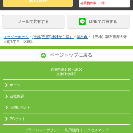
会員物件数：
0
件
メールで共有する
LINEで共有する
エージーホーム
>
(土地(売買))地域から探す
>
調布市
>
【売地】調布市深大寺
北町6丁目 区画4
ページトップに戻る
営業時間:9:30～18:00
定休日:水曜日
ホーム
会社概要
お問い合わせ
PCサイト
プライバシーポリシー
利用規約
｜アクセスマップ
｜