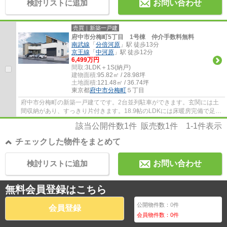
検討リストに追加
お問い合わせ
売買｜新築一戸建
府中市分梅町5丁目 1号棟 仲介手数料無料
南武線
「
分倍河原
」駅 徒歩13分
京王線
「
中河原
」駅 徒歩12分
6,499万円
間取:
3LDK＋1S(納戸)
建物面積:
95.82㎡ / 28.98坪
土地面積:
121.48㎡ / 36.74坪
東京都
府中市
分梅町
５丁目
府中市分梅町の新築一戸建てです。2台並列駐車ができます。玄関には土
間収納があり、すっきり片付きます。18.9帖のLDKには床暖房完備で足元
から暖かです。エコジョーズは食洗機等、設...
該当公開件数
1
件 販売数
1
件
1-1
件表示
チェックした物件をまとめて
検討リストに追加
お問い合わせ
無料会員登録はこちら
公開物件数：
0
件
会員登録
会員物件数：
0
件