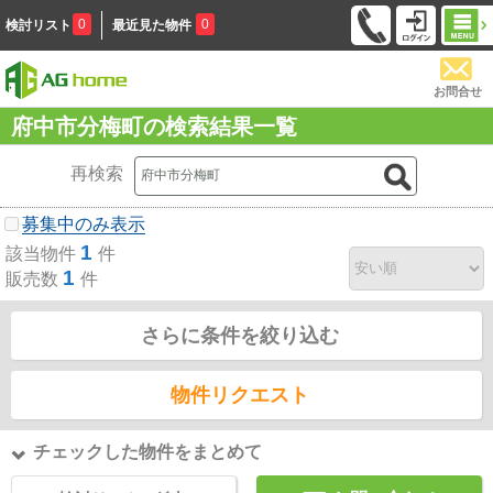
0
0
検討リスト
最近見た物件
お問合せ
府中市分梅町の検索結果一覧
再検索
募集中のみ表示
1
該当物件
件
1
販売数
件
さらに条件を絞り込む
物件リクエスト
チェックした物件をまとめて