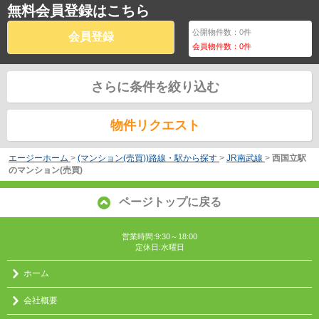
無料会員登録はこちら
公開物件数：
0
件
会員登録
会員物件数：
0
件
さらに条件を絞り込む
物件リクエスト
エージーホーム
>
(マンション(売買))路線・駅から探す
>
JR南武線
>
西国立駅
のマンション(売買)
ページトップに戻る
営業時間:9:30～18:00
定休日:水曜日
ホーム
会社概要