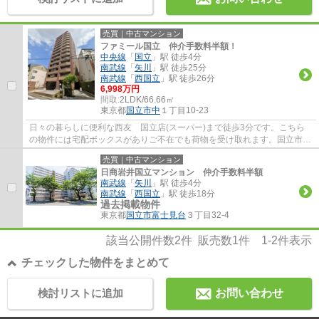
売買｜中古マンション
ファミール国立 仲介手数料半額！
中央線
「
国立
」駅 徒歩4分
南武線
「
矢川
」駅 徒歩25分
南武線
「
西国立
」駅 徒歩26分
6,998万円
間取:
2LDK/66.66㎡
東京都
国立市
中
１丁目10-23
日々の暮らしに便利な西友 国立店(スーパー)まで徒歩3分です。こちら
の物件には宅配ボックスがありご不在でも荷物を受け取れます。国立市エ
リアで生活を始めるのであれば、中央線国立...
売買｜中古マンション
日商岩井国立マンション 仲介手数料半額
南武線
「
矢川
」駅 徒歩4分
南武線
「
西国立
」駅 徒歩18分
過去掲載物件
東京都
国立市
富士見台
３丁目32-4
該当公開件数
2
件 販売数
1
件
1-2
件表示
チェックした物件をまとめて
検討リストに追加
お問い合わせ