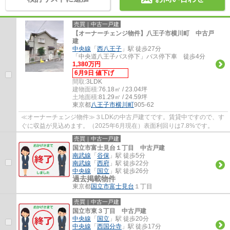
売買｜中古一戸建
【オーナーチェンジ物件】八王子市横川町 中古戸
建
中央線
「
西八王子
」駅 徒歩27分
「中央道八王子バス停下」バス停下車 徒歩4分
1,380万円
6月9日 値下げ
間取:
3LDK
建物面積:
76.18㎡ / 23.04坪
土地面積:
81.29㎡ / 24.59坪
東京都
八王子市
横川町
905-62
≪オーナーチェンジ物件≫３LDKの中古戸建てです。賃貸中ですので、す
ぐに収益が見込めます。（2025年6月現在）表面利回りは7.8%です。
売買｜中古一戸建
国立市富士見台１丁目 中古戸建
南武線
「
谷保
」駅 徒歩5分
南武線
「
西府
」駅 徒歩22分
中央線
「
国立
」駅 徒歩26分
過去掲載物件
東京都
国立市
富士見台
１丁目
売買｜中古一戸建
国立市東３丁目 中古戸建
中央線
「
国立
」駅 徒歩20分
中央線
「
西国分寺
」駅 徒歩17分