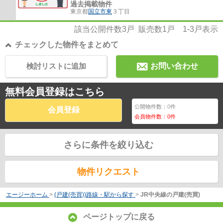
過去掲載物件
東京都
国立市
東
３丁目
該当公開件数
3
戸 販売数
1
戸
1-3
戸表示
チェックした物件をまとめて
検討リストに追加
お問い合わせ
無料会員登録はこちら
公開物件数：
0
件
会員登録
会員物件数：
0
件
さらに条件を絞り込む
物件リクエスト
エージーホーム
>
(戸建(売買))路線・駅から探す
>
JR中央線の戸建(売買)
ページトップに戻る