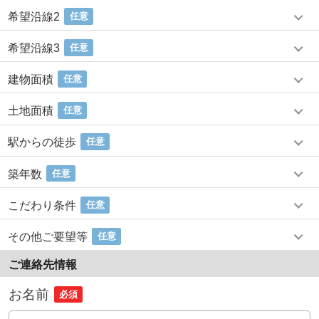
希望沿線2
任意
希望沿線3
任意
建物面積
任意
土地面積
任意
駅からの徒歩
任意
築年数
任意
こだわり条件
任意
その他ご要望等
任意
ご連絡先情報
お名前
必須