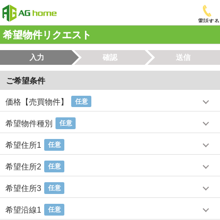
電話する
希望物件リクエスト
入力
確認
送信
ご希望条件
価格【売買物件】
任意
希望物件種別
任意
希望住所1
任意
希望住所2
任意
希望住所3
任意
希望沿線1
任意