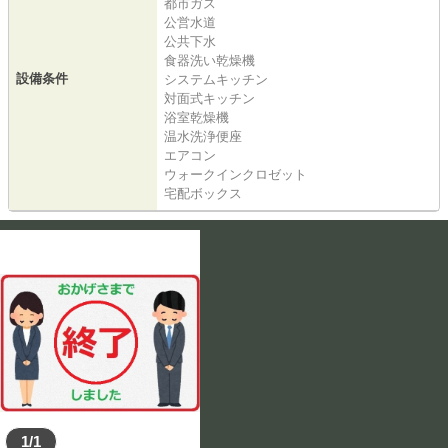
都市ガス
公営水道
公共下水
食器洗い乾燥機
設備条件
システムキッチン
対面式キッチン
浴室乾燥機
温水洗浄便座
エアコン
ウォークインクロゼット
宅配ボックス
1/1