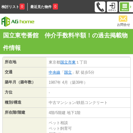
0
0
検討リスト
最近見た物件
お問合せ
国立東壱番館 仲介手数料半額！の過去掲載物
件情報
所在地
東京都
国立市
東
１丁目
交通
中央線
「
国立
」駅 徒歩5分
築年月（築年数）
1987年 4月（築39年）
方位
-
種別/構造
中古マンション/鉄筋コンクリート
所在階/階建
4階/5階建 地下1階
ペット相談
ペット飼育可