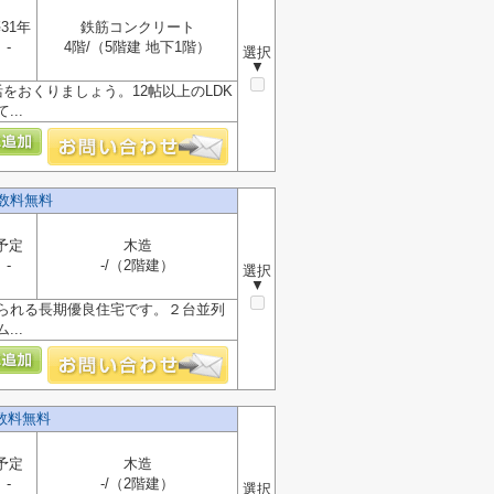
31年
鉄筋コンクリート
-
4階/（5階建 地下1階）
選択
▼
をおくりましょう。12帖以上のLDK
..
数料無料
予定
木造
-
-/（2階建）
選択
▼
られる長期優良住宅です。２台並列
..
数料無料
予定
木造
-
-/（2階建）
選択