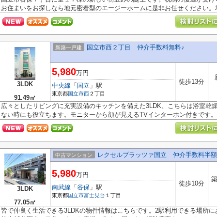
お住まいをお探しなら地元密着型のエージーホームに是非お任せください。地.
国立市西２丁目 仲介手数料無料♪
新築一戸建
5,980
万円
徒歩13分
3LDK
中央線
「
国立
」駅
東京都
国立市
西
２丁目
91.49㎡
広々としたリビングに充実設備のキッチンを備えた3LDK。こちらは浴室乾
ない時にも役立ちます。モニターから顔が見えるTVインターホン付きです。住
レクセルプラッツァ国立 仲介手数料半額
中古マンション
5,980
万円
築
徒歩10分
南武線
「
谷保
」駅
3LDK
東京都
国立市
富士見台
１丁目
77.05㎡
皆で仲良く生活できる3LDKの物件情報はこちらです。2駅利用できる場所