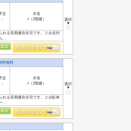
予定
木造
-
-/（2階建）
選択
▼
られる長期優良住宅です。２台並列
..
数料無料
予定
木造
-
-/（2階建）
選択
▼
られる長期優良住宅です。２台駐車
..