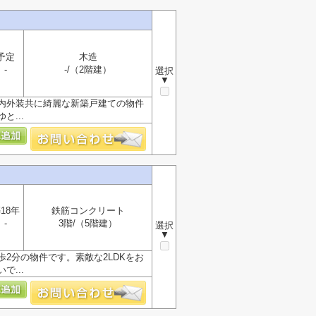
予定
木造
-
-/（2階建）
選択
▼
内外装共に綺麗な新築戸建ての物件
...
18年
鉄筋コンクリート
-
3階/（5階建）
選択
▼
2分の物件です。素敵な2LDKをお
...