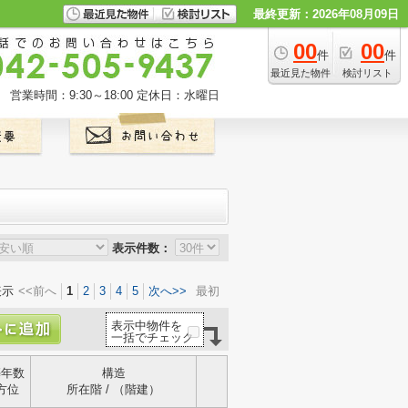
最終更新：2026年08月09日
00
00
件
件
最近見た物件
検討リスト
営業時間：9:30～18:00
定休日：水曜日
表示件数：
表示
<<前へ
1
2
3
4
5
次へ>>
最初
表示中物件を
一括でチェック
築年数
構造
方位
所在階 / （階建）