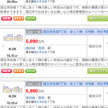
89.99㎡
東京都
国立市
谷保
７丁目
国立市谷保７丁目に全１７棟の新しい街並みの誕生です。税制の優遇が受け
駐車ができます。国立市でお住まいをお探しなら地元密着型のエージーホーム.
国立市谷保7丁目 全１７棟 E号棟 仲介手
新築一戸建
5,890
万円
徒歩11分
南武線
「
西府
」駅
4LDK
東京都
国立市
谷保
７丁目
91.91㎡
国立市谷保７丁目に全１７棟の新しい街並みの誕生です。税制の優遇が受け
お住まいをお探しなら地元密着型のエージーホームに是非お任せください。地.
国立市谷保7丁目 全１７棟 H号棟 仲介手
新築一戸建
5,890
万円
徒歩11分
4LDK
南武線
「
西府
」駅
東京都
国立市
谷保
７丁目
91.91㎡
国立市谷保７丁目に全１７棟の新しい街並みの誕生です。税制の優遇が受け