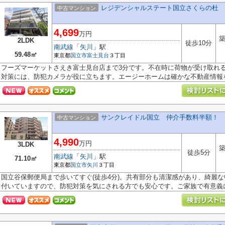
レジデンシャルステート国立さくらの杜 
中古マンション
4,699
万円
築
2LDK
徒歩10分
南武線
「
矢川
」駅
59.48㎡
東京都
国立市
富士見台
３丁目
フーズマーケットさえき富士見台店まで3分です。不在時に荷物が受け取れ
対策には、防犯カメラが役に立ちます。エージーホームは確かな不動産情報を.
サンクレイドル国立 仲介手数料半額！
中古マンション
4,990
万円
3LDK
築
徒歩5分
南武線
「
矢川
」駅
71.10㎡
東京都
国立市
矢川
３丁目
国立谷保郵便局まで歩いてすぐ(徒歩4分)。共有部分も清潔感があり、綺麗
付いていますので、防犯対策を気にされる方でも安心です。ご家族で有意義に.