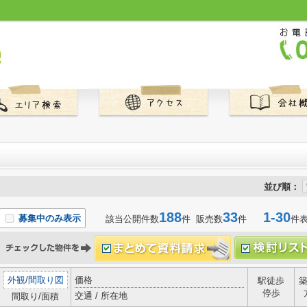
並び順：
188
33
1-30
募集中のみ表示
該当公開件数
件 販売数
件
件
外観
/
間取り図
価格
駅徒歩
停歩
交通 / 所在地
間取り/面積