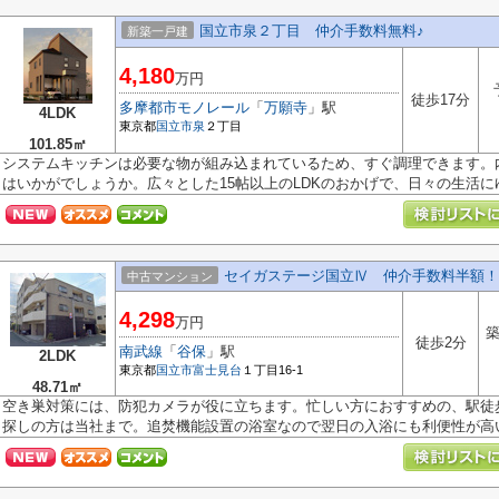
国立市泉２丁目 仲介手数料無料♪
新築一戸建
4,180
万円
徒歩17分
多摩都市モノレール
「
万願寺
」駅
4LDK
東京都
国立市
泉
２丁目
101.85㎡
システムキッチンは必要な物が組み込まれているため、すぐ調理できます。
はいかがでしょうか。広々とした15帖以上のLDKのおかげで、日々の生活にゆと
セイガステージ国立Ⅳ 仲介手数料半額！
中古マンション
4,298
万円
築
徒歩2分
南武線
「
谷保
」駅
2LDK
東京都
国立市
富士見台
１丁目16-1
48.71㎡
空き巣対策には、防犯カメラが役に立ちます。忙しい方におすすめの、駅徒歩
探しの方は当社まで。追焚機能設置の浴室なので翌日の入浴にも利便性が高いで