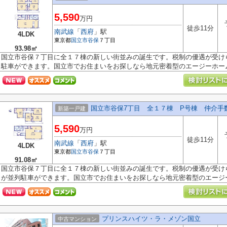
5,590
万円
徒歩11分
南武線
「
西府
」駅
4LDK
東京都
国立市
谷保
７丁目
93.98㎡
国立市谷保７丁目に全１７棟の新しい街並みの誕生です。税制の優遇が受け
駐車ができます。国立市でお住まいをお探しなら地元密着型のエージーホーム.
国立市谷保7丁目 全１７棟 P号棟 仲介手
新築一戸建
5,590
万円
徒歩11分
南武線
「
西府
」駅
4LDK
東京都
国立市
谷保
７丁目
91.08㎡
国立市谷保７丁目に全１７棟の新しい街並みの誕生です。税制の優遇が受け
が並列駐車ができます。国立市でお住まいをお探しなら地元密着型のエージー.
プリンスハイツ・ラ・メゾン国立
中古マンション