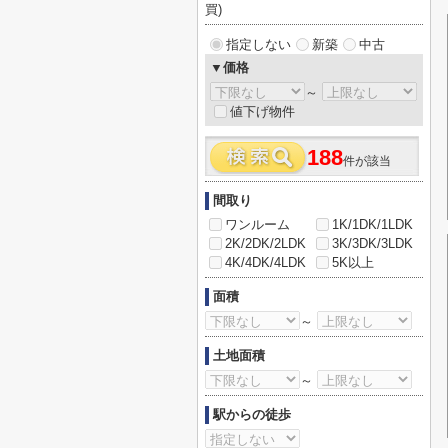
買)
指定しない
新築
中古
▼価格
～
値下げ物件
188
件が該当
間取り
ワンルーム
1K/1DK/1LDK
2K/2DK/2LDK
3K/3DK/3LDK
4K/4DK/4LDK
5K以上
面積
～
土地面積
～
駅からの徒歩