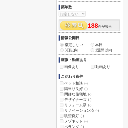
築年数
188
件が該当
情報公開日
指定しない
本日
3日以内
1週間以内
画像・動画あり
画像あり
動画あり
こだわり条件
ペット相談
(-)
陽当り良好
(-)
閑静な住宅地
(-)
デザイナーズ
(-)
リフォーム済
(-)
リノベーション済
(-)
眺望良好
(-)
メゾネット
(-)
ベランダ
(-)