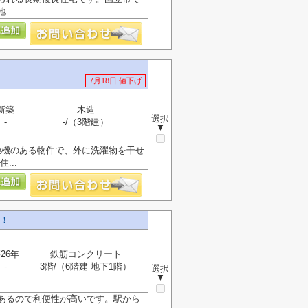
..
7月18日 値下げ
新築
木造
選択
-
-/（3階建）
▼
燥機のある物件で、外に洗濯物を干せ
...
！
26年
鉄筋コンクリート
-
3階/（6階建 地下1階）
選択
▼
にあるので利便性が高いです。駅から