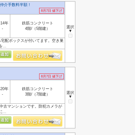
仲介手数料半額！
8月7日 値下げ
14年
鉄筋コンクリート
選択
-
4階/（5階建）
▼
る宅配ボックスが付いてます。空き巣
..
8月7日 値下げ
20年
鉄筋コンクリート
選択
-
3階/（7階建）
▼
な中古マンションです。防犯カメラが
..