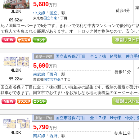
5,680
万円
築
徒歩4分
3LDK
中央線
「
国立
」駅
東京都
国立市
東
１丁目
69.62㎡
紀ノ国屋スーパーまで5分です。きれいで便利な中古マンションで優雅な生活
で数人でも集まれる部屋があります。オートロック付き物件なので、安心して.
国立市谷保7丁目 全１７棟 M号棟 仲介手
新築一戸建
5,690
万円
4LDK
徒歩11分
南武線
「
西府
」駅
95.22㎡
東京都
国立市
谷保
７丁目
国立市谷保７丁目に全１７棟の新しい街並みの誕生です。税制の優遇が受け
駐車ができます。国立市でお住まいをお探しなら地元密着型のエージーホーム.
国立市谷保7丁目 全１７棟 N号棟 仲介手
新築一戸建
5,790
万円
4LDK
徒歩11分
南武線
「
西府
」駅