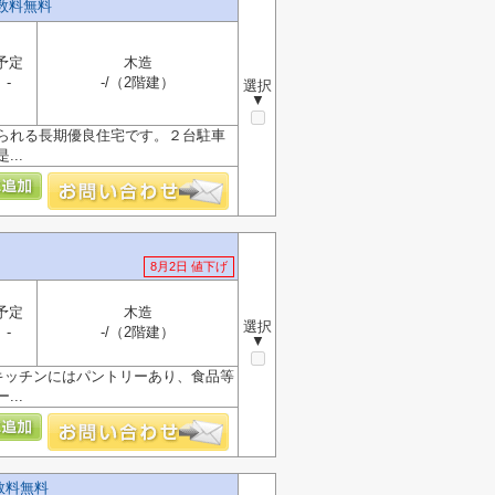
数料無料
予定
木造
-
-/（2階建）
選択
▼
られる長期優良住宅です。２台駐車
..
8月2日 値下げ
予定
木造
選択
-
-/（2階建）
▼
キッチンにはパントリーあり、食品等
..
数料無料