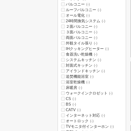
バルコニー
(-)
ルーフバルコニー
(-)
オール電化
(-)
24時間換気システム
(-)
２面バルコニー
(-)
３面バルコニー
(-)
両面バルコニー
(-)
外観タイル張り
(-)
IHクッキングヒーター
(-)
食器洗い乾燥機
(-)
システムキッチン
(-)
対面式キッチン
(-)
アイランドキッチン
(-)
追焚機能浴室
(-)
浴室乾燥機
(-)
床暖房
(-)
ウォークインクロゼット
(-)
CS
(-)
BS
(-)
CATV
(-)
インターネット対応
(-)
オートロック
(-)
TVモニタ付インターホン
(-)