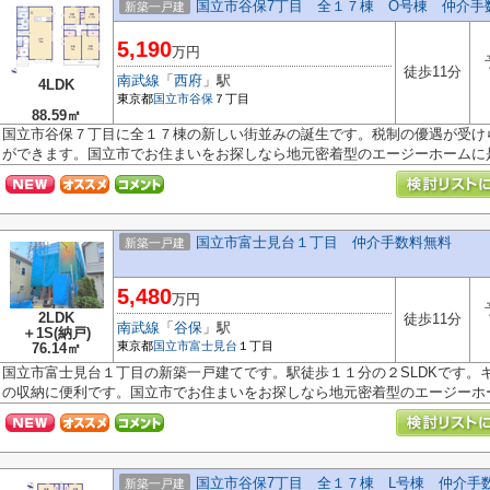
国立市谷保7丁目 全１７棟 O号棟 仲介手
新築一戸建
5,190
万円
徒歩11分
南武線
「
西府
」駅
4LDK
東京都
国立市
谷保
７丁目
88.59㎡
国立市谷保７丁目に全１７棟の新しい街並みの誕生です。税制の優遇が受け
ができます。国立市でお住まいをお探しなら地元密着型のエージーホームに是.
国立市富士見台１丁目 仲介手数料無料
新築一戸建
5,480
万円
2LDK
徒歩11分
南武線
「
谷保
」駅
＋1S(納戸)
東京都
国立市
富士見台
１丁目
76.14㎡
国立市富士見台１丁目の新築一戸建てです。駅徒歩１１分の２SLDKです。
の収納に便利です。国立市でお住まいをお探しなら地元密着型のエージーホー.
国立市谷保7丁目 全１７棟 L号棟 仲介手
新築一戸建