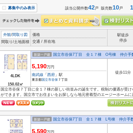
42
10
1-
募集中のみ表示
該当公開件数
戸 販売数
戸
外観
/
間取り図
価格
駅徒歩
停歩
交通 / 所在地
間取り/土地面積
国立市谷保7丁目 全１７棟 O号棟 仲介手
新築一戸建
5,190
万円
徒歩11分
南武線
「
西府
」駅
4LDK
東京都
国立市
谷保
７丁目
150.02㎡
国立市谷保７丁目に全１７棟の新しい街並みの誕生です。税制の優遇が受け
ができます。国立市でお住まいをお探しなら地元密着型のエージーホームに是.
国立市谷保7丁目 全１７棟 L号棟 仲介手
新築一戸建
5,590
万円