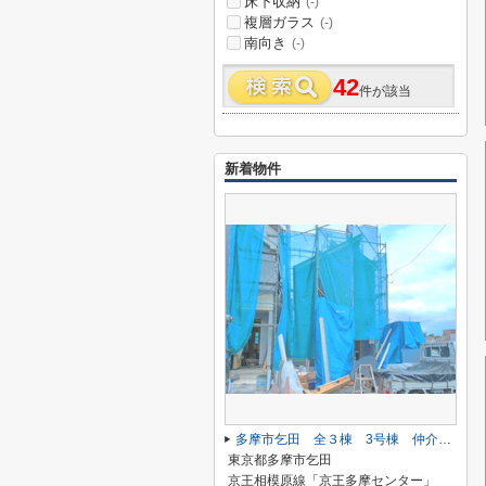
床下収納
(-)
複層ガラス
(-)
南向き
(-)
42
件が該当
新着物件
多摩市乞田 全３棟 3号棟 仲介手数料無料
東京都多摩市乞田
京王相模原線「京王多摩センター」