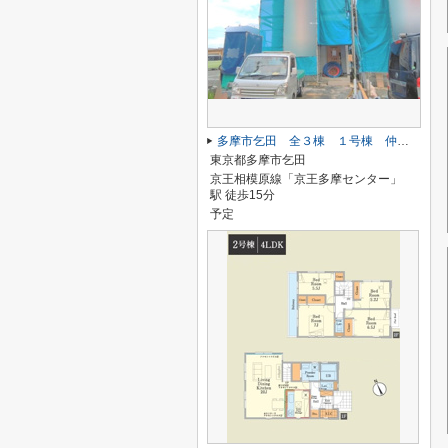
多摩市乞田 全３棟 １号棟 仲介手数料無料
東京都多摩市乞田
京王相模原線「京王多摩センター」
駅 徒歩15分
予定