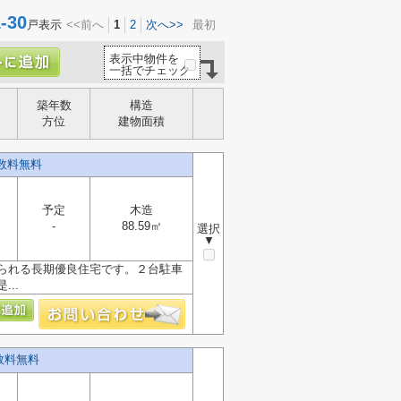
30
戸表示
<<前へ
1
2
次へ>>
最初
表示中物件を
一括でチェック
築年数
構造
方位
建物面積
数料無料
予定
木造
-
88.59㎡
選択
▼
られる長期優良住宅です。２台駐車
..
数料無料