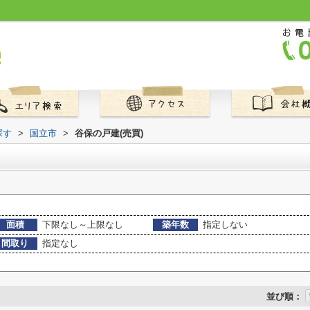
探す
>
国立市
>
谷保の戸建(売買)
面積
下限なし～上限なし
築年数
指定しない
間取り
指定なし
並び順：