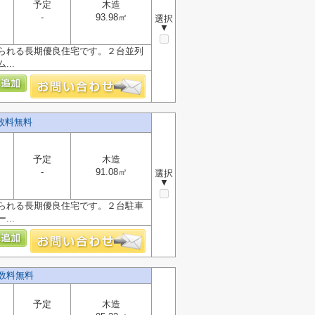
予定
木造
-
93.98㎡
選択
▼
られる長期優良住宅です。２台並列
..
数料無料
予定
木造
-
91.08㎡
選択
▼
られる長期優良住宅です。２台駐車
..
数料無料
予定
木造