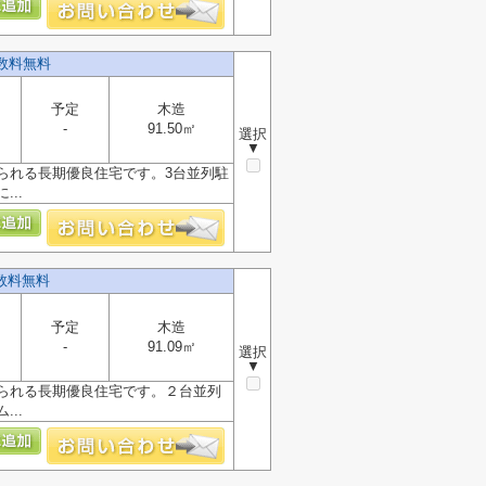
数料無料
予定
木造
-
91.50㎡
選択
▼
られる長期優良住宅です。3台並列駐
..
数料無料
予定
木造
-
91.09㎡
選択
▼
られる長期優良住宅です。２台並列
..