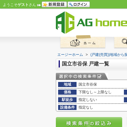
ようこそ
ゲスト
さん
エージーホーム
>
(戸建(売買))地域から
国立市谷保 戸建一覧
地域
国立市谷保
価格
下限なし～上限なし
駅徒歩
指定しない
設備条件
指定なし