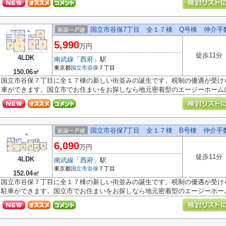
国立市谷保7丁目 全１７棟 Q号棟 仲介手
新築一戸建
5,990
万円
徒歩11分
4LDK
南武線
「
西府
」駅
東京都
国立市
谷保
７丁目
150.06㎡
国立市谷保７丁目に全１７棟の新しい街並みの誕生です。税制の優遇が受け
車ができます。国立市でお住まいをお探しなら地元密着型のエージーホームに.
国立市谷保7丁目 全１７棟 B号棟 仲介手
新築一戸建
6,090
万円
徒歩11分
4LDK
南武線
「
西府
」駅
東京都
国立市
谷保
７丁目
152.04㎡
国立市谷保７丁目に全１７棟の新しい街並みの誕生です。税制の優遇が受け
駐車ができます。国立市でお住まいをお探しなら地元密着型のエージーホーム.