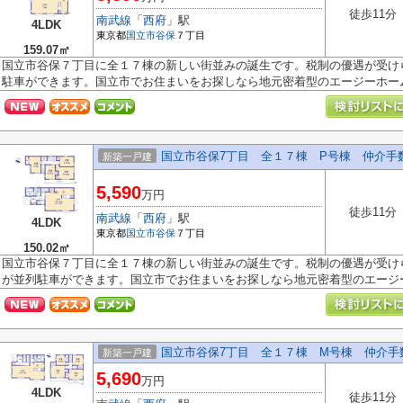
徒歩11分
南武線
「
西府
」駅
4LDK
東京都
国立市
谷保
７丁目
159.07㎡
国立市谷保７丁目に全１７棟の新しい街並みの誕生です。税制の優遇が受け
駐車ができます。国立市でお住まいをお探しなら地元密着型のエージーホーム.
国立市谷保7丁目 全１７棟 P号棟 仲介手
新築一戸建
5,590
万円
徒歩11分
南武線
「
西府
」駅
4LDK
東京都
国立市
谷保
７丁目
150.02㎡
国立市谷保７丁目に全１７棟の新しい街並みの誕生です。税制の優遇が受け
が並列駐車ができます。国立市でお住まいをお探しなら地元密着型のエージー.
国立市谷保7丁目 全１７棟 M号棟 仲介手
新築一戸建
5,690
万円
4LDK
徒歩11分