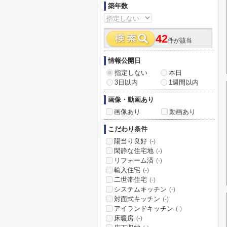
築年数
42
件が該当
情報公開日
指定しない
本日
3日以内
1週間以内
画像・動画あり
画像あり
動画あり
こだわり条件
陽当り良好
(-)
閑静な住宅地
(-)
リフォーム済
(-)
輸入住宅
(-)
二世帯住宅
(-)
システムキッチン
(-)
対面式キッチン
(-)
アイランドキッチン
(-)
床暖房
(-)