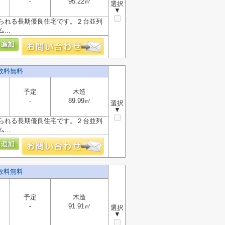
-
95.22㎡
選択
▼
られる長期優良住宅です。２台並列
..
数料無料
予定
木造
-
89.99㎡
選択
▼
られる長期優良住宅です。２台並列
..
数料無料
予定
木造
-
91.91㎡
選択
▼