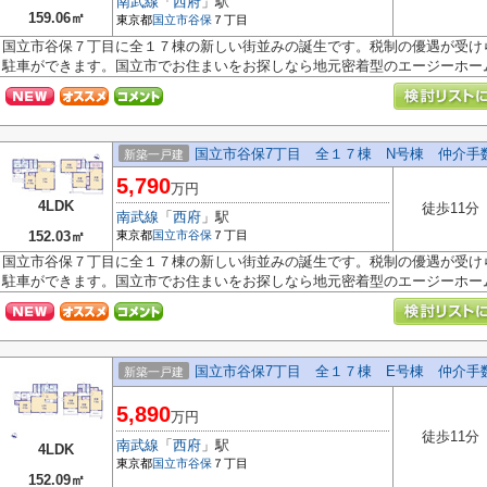
南武線
「
西府
」駅
159.06㎡
東京都
国立市
谷保
７丁目
国立市谷保７丁目に全１７棟の新しい街並みの誕生です。税制の優遇が受け
駐車ができます。国立市でお住まいをお探しなら地元密着型のエージーホーム.
国立市谷保7丁目 全１７棟 N号棟 仲介手
新築一戸建
5,790
万円
4LDK
徒歩11分
南武線
「
西府
」駅
152.03㎡
東京都
国立市
谷保
７丁目
国立市谷保７丁目に全１７棟の新しい街並みの誕生です。税制の優遇が受け
駐車ができます。国立市でお住まいをお探しなら地元密着型のエージーホーム.
国立市谷保7丁目 全１７棟 E号棟 仲介手
新築一戸建
5,890
万円
徒歩11分
南武線
「
西府
」駅
4LDK
東京都
国立市
谷保
７丁目
152.09㎡