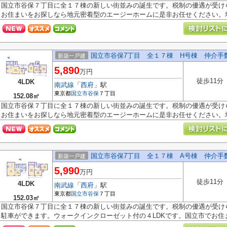
国立市谷保７丁目に全１７棟の新しい街並みの誕生です。税制の優遇が受け
お住まいをお探しなら地元密着型のエージーホームに是非お任せください。地.
国立市谷保7丁目 全１７棟 H号棟 仲介手
新築一戸建
5,890
万円
徒歩11分
4LDK
南武線
「
西府
」駅
東京都
国立市
谷保
７丁目
152.08㎡
国立市谷保７丁目に全１７棟の新しい街並みの誕生です。税制の優遇が受け
お住まいをお探しなら地元密着型のエージーホームに是非お任せください。地.
国立市谷保7丁目 全１７棟 A号棟 仲介手
新築一戸建
5,990
万円
徒歩11分
4LDK
南武線
「
西府
」駅
東京都
国立市
谷保
７丁目
152.03㎡
国立市谷保７丁目に全１７棟の新しい街並みの誕生です。税制の優遇が受け
駐車ができます。ウォークインクローゼット付の４LDKです。国立市でお住まい