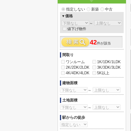
指定しない
新築
中古
▼価格
～
値下げ物件
42
件が該当
間取り
ワンルーム
1K/1DK/1LDK
2K/2DK/2LDK
3K/3DK/3LDK
4K/4DK/4LDK
5K以上
建物面積
～
土地面積
～
駅からの徒歩