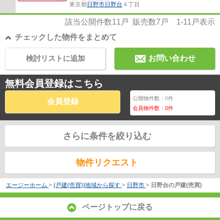
東京都
日野市
日野台
４丁目
該当公開件数
11
戸 販売数
7
戸
1-11
戸表示
チェックした物件をまとめて
検討リストに追加
お問い合わせ
無料会員登録はこちら
公開物件数：
0
件
会員登録
会員物件数：
0
件
さらに条件を絞り込む
物件リクエスト
エージーホーム
>
(戸建(売買))地域から探す
>
日野市
>
日野台の戸建(売買)
ページトップに戻る