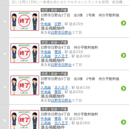
広い土間とLDKに一体感を持たせたマルチエントランスを採用。食洗機や
浴室乾燥機等、設備も充実しています。日野...
売買｜新築一戸建
日野市日野台2丁目 全2棟 1号棟 仲介手数料無
料
中央線
「
日野
」駅 徒歩15分
過去掲載物件
東京都
日野市
日野台
２丁目
売買｜新築一戸建
日野市日野台4丁目 仲介手数料無料
中央線
「
豊田
」駅 徒歩23分
八高線
「
北八王子
」駅 徒歩18分
過去掲載物件
東京都
日野市
日野台
４丁目
売買｜新築一戸建
日野市日野台5丁目 全2棟 2号棟 仲介手数料無
料
八高線
「
北八王子
」駅 徒歩13分
中央線
「
豊田
」駅 徒歩23分
過去掲載物件
東京都
日野市
日野台
５丁目
売買｜新築一戸建
日野市日野台4丁目 仲介手数料無料
中央線
「
豊田
」駅 徒歩23分
八高線
「
北八王子
」駅 徒歩18分
過去掲載物件