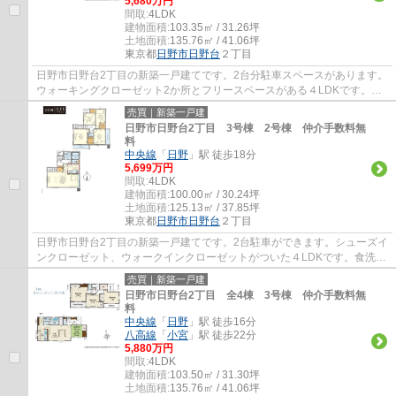
5,680万円
間取:
4LDK
建物面積:
103.35㎡ / 31.26坪
土地面積:
135.76㎡ / 41.06坪
東京都
日野市
日野台
２丁目
日野市日野台2丁目の新築一戸建てです。2台分駐車スペースがあります。
ウォーキングクローゼット2か所とフリースペースがある４LDKです。食
洗機や浴室乾燥機等、設備も充実しています...
売買｜新築一戸建
日野市日野台2丁目 3号棟 2号棟 仲介手数料無
料
中央線
「
日野
」駅 徒歩18分
5,699万円
間取:
4LDK
建物面積:
100.00㎡ / 30.24坪
土地面積:
125.13㎡ / 37.85坪
東京都
日野市
日野台
２丁目
日野市日野台2丁目の新築一戸建てです。2台駐車ができます。シューズイ
ンクローゼット、ウォークインクローゼットがついた４LDKです。食洗機
や浴室乾燥機等、設備も充実しています。日...
売買｜新築一戸建
日野市日野台2丁目 全4棟 3号棟 仲介手数料無
料
中央線
「
日野
」駅 徒歩16分
八高線
「
小宮
」駅 徒歩22分
5,880万円
間取:
4LDK
建物面積:
103.50㎡ / 31.30坪
土地面積:
135.76㎡ / 41.06坪