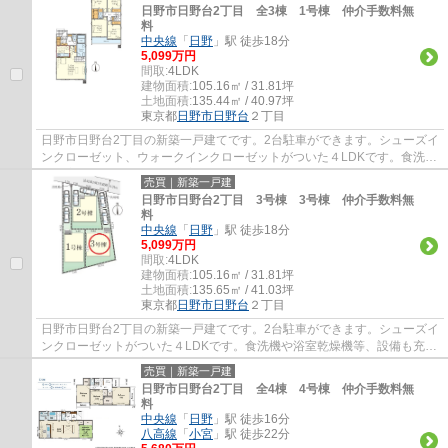
日野市日野台2丁目 全3棟 1号棟 仲介手数料無
料
中央線
「
日野
」駅 徒歩18分
5,099万円
間取:
4LDK
建物面積:
105.16㎡ / 31.81坪
土地面積:
135.44㎡ / 40.97坪
東京都
日野市
日野台
２丁目
日野市日野台2丁目の新築一戸建てです。2台駐車ができます。シューズイ
ンクローゼット、ウォークインクローゼットがついた４LDKです。食洗機
や浴室乾燥機等、設備も充実しています。日...
売買｜新築一戸建
日野市日野台2丁目 3号棟 3号棟 仲介手数料無
料
中央線
「
日野
」駅 徒歩18分
5,099万円
間取:
4LDK
建物面積:
105.16㎡ / 31.81坪
土地面積:
135.65㎡ / 41.03坪
東京都
日野市
日野台
２丁目
日野市日野台2丁目の新築一戸建てです。2台駐車ができます。シューズイ
ンクローゼットがついた４LDKです。食洗機や浴室乾燥機等、設備も充実
しています。日野市でお住まいをお探しなら...
売買｜新築一戸建
日野市日野台2丁目 全4棟 4号棟 仲介手数料無
料
中央線
「
日野
」駅 徒歩16分
八高線
「
小宮
」駅 徒歩22分