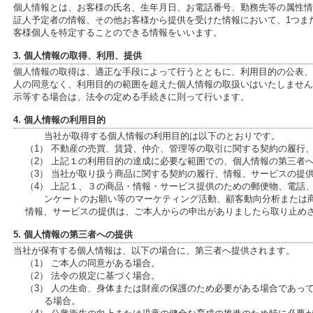
個人情報とは、お客様の氏名、生年月日、お電話番号、勤務先等の属性情報、
証人予定者の情報、その他お客様から提供を受けた情報において、1つま
客様個人を特定することのできる情報をいいます。
3. 個人情報の取得、利用、提供
個人情報の取得は、適正な手段によって行うとともに、利用目的の公表、
人の同意なく、利用目的の範囲を超えた個人情報の取扱いはいたしません
示等する場合は、法令の定める手続きに則って行います。
4. 個人情報の利用目的
当社が取得する個人情報の利用目的は以下のとおりです。
（1） 不動産の売買、賃貸、仲介、管理等の取引に関する契約の履行
（2） 上記１の利用目的の達成に必要な範囲での、個人情報の第三者
（3） 当社が取り扱う商品に関する契約の履行、情報、サービスの提
（4） 上記１、３の商品・情報・サービス提供のための郵便物、電話
ンケートのお願い等のマーケティング活動、顧客動向分析または
情報、サービスの提供は、ご本人からの申出がありましたら取り止め
5. 個人情報の第三者への提供
当社が保有する個人情報は、以下の場合に、第三者へ提供されます。
（1） ご本人の同意がある場合。
（2） 法令の規定に基づく場合。
（3） 人の生命、身体または財産の保護のため必要がある場合であっ
る場合。