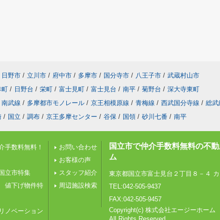
日野市
/
立川市
/
府中市
/
多摩市
/
国分寺市
/
八王子市
/
武蔵村山市
幸町
/
日野台
/
栄町
/
富士見町
/
富士見台
/
南平
/
菊野台
/
深大寺東町
南武線
/
多摩都市モノレール
/
京王相模原線
/
青梅線
/
西武国分寺線
/
総武
崎
/
国立
/
調布
/
京王多摩センター
/
谷保
/
国領
/
砂川七番
/
南平
国立市で仲介手数料無料の不動
介手数料無料！
お問い合わせ
ム
お客様の声
国立市特集
スタッフ紹介
東京都国立市富士見台２丁目８－４ カ
 値下げ物件特
周辺施設検索
TEL:042-505-9437
FAX:042-505-9457
Copyright(c) 株式会社エージーホーム
リノベーション
All Rights Reserved.