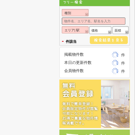
種別
エリア| 駅
価格
面積
-
件該当
掲載物件数
件
本日の更新件数
件
会員物件数
件