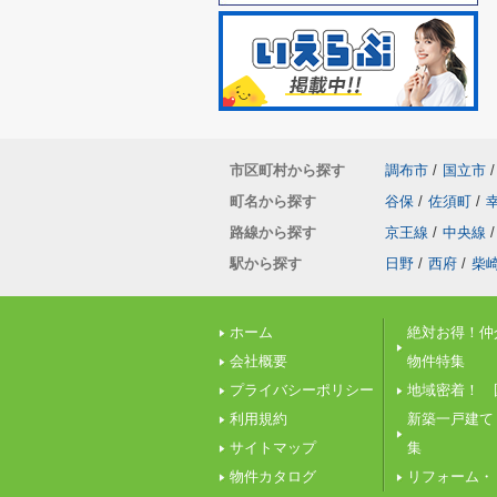
市区町村から探す
調布市
/
国立市
/
町名から探す
谷保
/
佐須町
/
路線から探す
京王線
/
中央線
/
駅から探す
日野
/
西府
/
柴
ホーム
絶対お得！仲
会社概要
物件特集
プライバシーポリシー
地域密着！ 
利用規約
新築一戸建て
サイトマップ
集
物件カタログ
リフォーム・