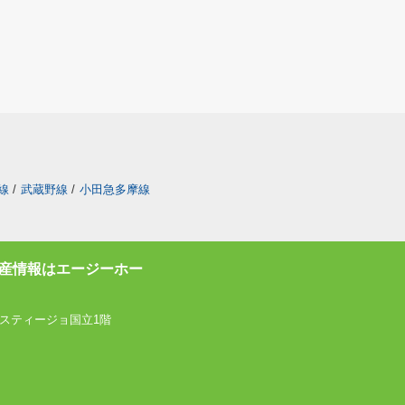
線
/
武蔵野線
/
小田急多摩線
産情報はエージーホー
スティージョ国立1階