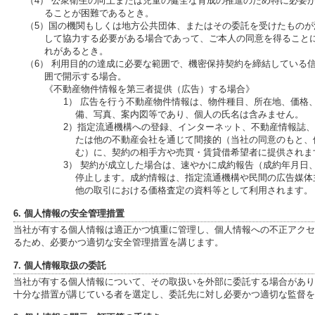
（4） 公衆衛生の向上または児童の健全な育成の推進のため特に必要
ることが困難であるとき。
（5）国の機関もしくは地方公共団体、またはその委託を受けたもの
して協力する必要がある場合であって、ご本人の同意を得ること
れがあるとき。
（6） 利用目的の達成に必要な範囲で、機密保持契約を締結している
囲で開示する場合。
《不動産物件情報を第三者提供（広告）する場合》
1） 広告を行う不動産物件情報は、物件種目、所在地、価格
備、写真、案内図等であり、個人の氏名は含みません。
2）指定流通機構への登録、インターネット、不動産情報誌
たは他の不動産会社を通じて間接的（当社の同意のもと、
む）に、契約の相手方や売買・賃貸借希望者に提供されま
3） 契約が成立した場合は、速やかに成約報告（成約年月日
停止します。成約情報は、指定流通機構や民間の広告媒体
他の取引における価格査定の資料等として利用されます。
6. 個人情報の安全管理措置
当社が有する個人情報は適正かつ慎重に管理し、個人情報への不正アクセ
るため、必要かつ適切な安全管理措置を講じます。
7. 個人情報取扱の委託
当社が有する個人情報について、その取扱いを外部に委託する場合があり
十分な措置が講じている者を選定し、委託先に対し必要かつ適切な監督を