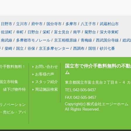
日野市
/
立川市
/
府中市
/
国分寺市
/
多摩市
/
八王子市
/
武蔵村山市
佐須町
/
幸町
/
日野台
/
栄町
/
富士見台
/
南平
/
菊野台
/
深大寺東町
南武線
/
多摩都市モノレール
/
京王相模原線
/
青梅線
/
西武国分寺線
/
総武
野
/
柴崎
/
国立
/
谷保
/
京王多摩センター
/
西調布
/
国領
/
砂川七番
国立市で仲介手数料無料の不動
介手数料無料！
お問い合わせ
ム
お客様の声
国立市特集
スタッフ紹介
東京都国立市富士見台２丁目８－４ カ
 値下げ物件特
周辺施設検索
TEL:042-505-9437
FAX:042-505-9457
Copyright(c) 株式会社エージーホーム
リノベーション
All Rights Reserved.
・売ビル・アパ