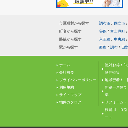
市区町村から探す
調布市
/
国立市
/
町名から探す
谷保
/
富士見町
/
路線から探す
京王線
/
中央線
/
駅から探す
西府
/
調布
/
日
ホーム
絶対お得！仲
会社概要
物件特集
プライバシーポリシー
地域密着！ 
利用規約
新築一戸建て
サイトマップ
集
物件カタログ
リフォーム・
投資用 収益
ート