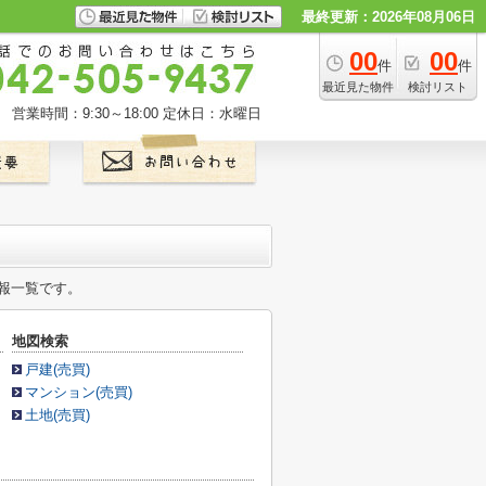
最終更新：2026年08月06日
00
00
件
件
最近見た物件
検討リスト
営業時間：9:30～18:00
定休日：水曜日
報一覧です。
地図検索
戸建(売買)
マンション(売買)
土地(売買)