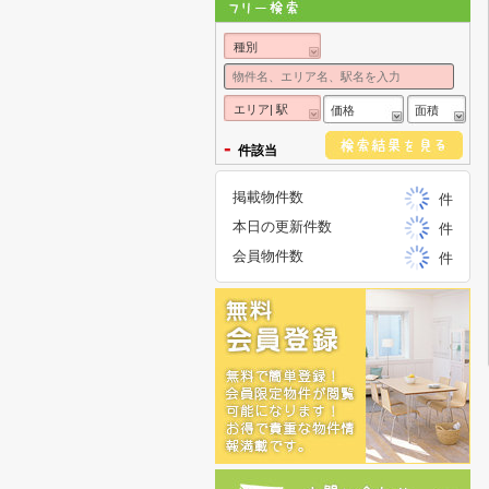
種別
エリア| 駅
価格
面積
-
件該当
掲載物件数
件
本日の更新件数
件
会員物件数
件