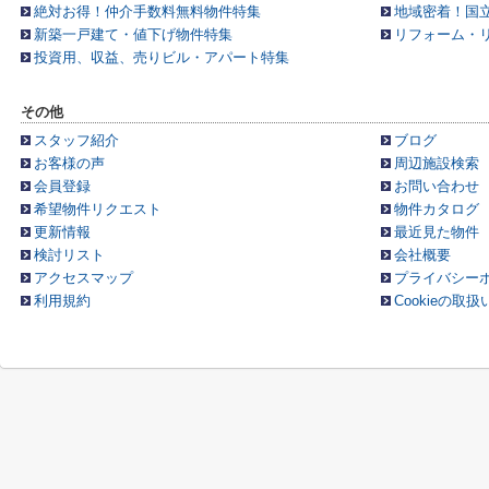
絶対お得！仲介手数料無料物件特集
地域密着！国
新築一戸建て・値下げ物件特集
リフォーム・
投資用、収益、売りビル・アパート特集
その他
スタッフ紹介
ブログ
お客様の声
周辺施設検索
会員登録
お問い合わせ
希望物件リクエスト
物件カタログ
更新情報
最近見た物件
検討リスト
会社概要
アクセスマップ
プライバシー
利用規約
Cookieの取