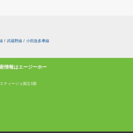
線
/
武蔵野線
/
小田急多摩線
産情報はエージーホー
スティージョ国立1階