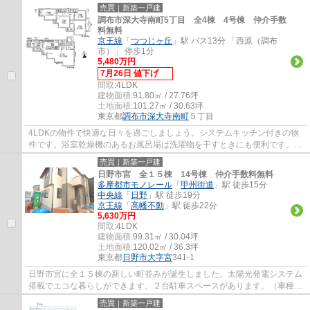
ージーホームに是非お任せください。まずは...
売買｜新築一戸建
調布市深大寺南町5丁目 全4棟 4号棟 仲介手数
料無料
京王線
「
つつじヶ丘
」駅 バス13分 「西原（調布
市）」 停歩1分
5,480万円
7月26日 値下げ
間取:
4LDK
建物面積:
91.80㎡ / 27.76坪
土地面積:
101.27㎡ / 30.63坪
東京都
調布市
深大寺南町
５丁目
4LDKの物件で快適な日々を過ごしましょう。システムキッチン付きの物
件です。浴室乾燥機のあるお風呂場は洗濯物を干すときにも便利です。複
層ガラスは室内の明るさはそのままで冷房効...
売買｜新築一戸建
日野市宮 全１５棟 14号棟 仲介手数料無料
多摩都市モノレール
「
甲州街道
」駅 徒歩15分
中央線
「
日野
」駅 徒歩19分
京王線
「
高幡不動
」駅 徒歩22分
5,630万円
間取:
4LDK
建物面積:
99.31㎡ / 30.04坪
土地面積:
120.02㎡ / 36.3坪
東京都
日野市
大字宮
341-1
日野市宮に全１５棟の新しい町並みが誕生しました。太陽光発電システム
搭載でエコな暮らしができます。２台駐車スペースがあります。（車種に
よります）たっぷり収納ができるウォーク...
売買｜新築一戸建