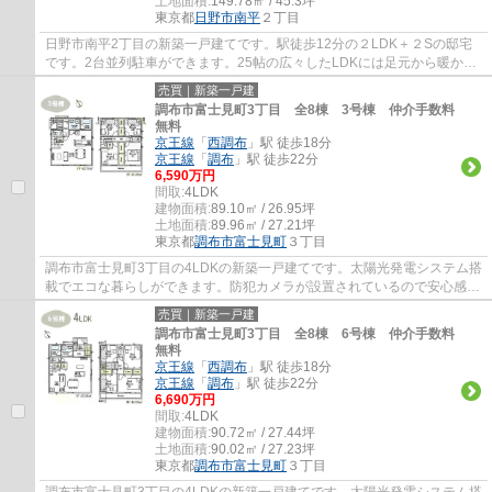
土地面積:
149.78㎡ / 45.3坪
東京都
日野市
南平
２丁目
日野市南平2丁目の新築一戸建てです。駅徒歩12分の２LDK＋２Sの邸宅
です。2台並列駐車ができます。25帖の広々したLDKには足元から暖かい
床暖房完備。洗面室にはリネン庫がありタオル類...
売買｜新築一戸建
調布市富士見町3丁目 全8棟 3号棟 仲介手数料
無料
京王線
「
西調布
」駅 徒歩18分
京王線
「
調布
」駅 徒歩22分
6,590万円
間取:
4LDK
建物面積:
89.10㎡ / 26.95坪
土地面積:
89.96㎡ / 27.21坪
東京都
調布市
富士見町
３丁目
調布市富士見町3丁目の4LDKの新築一戸建てです。太陽光発電システム搭
載でエコな暮らしができます。防犯カメラが設置されているので安心感が
あります。調布市でお住まいをお探しなら多...
売買｜新築一戸建
調布市富士見町3丁目 全8棟 6号棟 仲介手数料
無料
京王線
「
西調布
」駅 徒歩18分
京王線
「
調布
」駅 徒歩22分
6,690万円
間取:
4LDK
建物面積:
90.72㎡ / 27.44坪
土地面積:
90.02㎡ / 27.23坪
東京都
調布市
富士見町
３丁目
調布市富士見町3丁目の4LDKの新築一戸建てです。太陽光発電システム搭