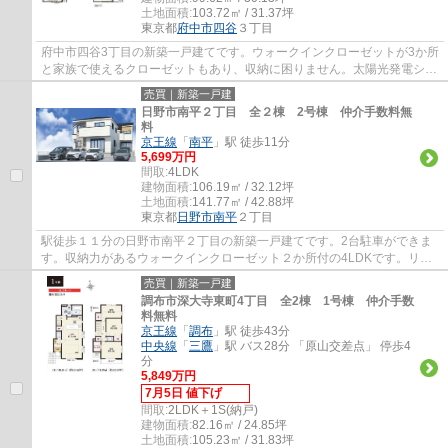
土地面積:
103.72㎡ / 31.37坪
東京都
府中市
四谷
３丁目
府中市四谷3丁目の新築一戸建てです。ウォークインクローゼットが3か所
と家族で使えるクローゼットもあり、収納に困りません。太陽光発電シス
テム搭載でエコな暮らしができます。食洗...
売買｜新築一戸建
日野市南平２丁目 全２棟 2号棟 仲介手数料無
料
京王線
「
南平
」駅 徒歩11分
5,699万円
間取:
4LDK
建物面積:
106.19㎡ / 32.12坪
土地面積:
141.77㎡ / 42.88坪
東京都
日野市
南平
２丁目
駅徒歩１１分の日野市南平２丁目の新築一戸建てです。2台駐車ができま
す。収納力があるウォークインクローゼット２か所付の4LDKです。リビ
ングは間仕切りで一つ部屋を作ることができま...
売買｜新築一戸建
調布市深大寺東町4丁目 全2棟 1号棟 仲介手数
料無料
京王線
「
調布
」駅 徒歩43分
中央線
「
三鷹
」駅 バス28分 「原山交差点」 停歩4
分
5,849万円
7月5日 値下げ
間取:
2LDK＋1S(納戸)
建物面積:
82.16㎡ / 24.85坪
土地面積:
105.23㎡ / 31.83坪