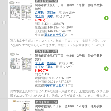
売買｜新築一戸建
調布市富士見町3丁目 全8棟 1号棟 仲介手数料
無料
京王線
「
西調布
」駅 徒歩18分
京王線
「
調布
」駅 徒歩22分
6,290万円
間取:
3LDK＋1S(納戸)
建物面積:
146.13㎡ / 44.20坪
土地面積:
146.13㎡ / 44.2坪
東京都
調布市
富士見町
３丁目
調布市富士見町3丁目の３SLDKの新築一戸建てです。太陽光発電システ
ム搭載でエコな暮らしができます。防犯カメラが設置されているので安心
感があります。LDKは広々20帖越です。調布市...
売買｜新築一戸建
調布市富士見町3丁目 全8棟 2号棟 仲介手数料
無料
京王線
「
西調布
」駅 徒歩18分
京王線
「
調布
」駅 徒歩22分
6,390万円
間取:
4LDK
建物面積:
89.10㎡ / 26.95坪
土地面積:
90.01㎡ / 27.22坪
東京都
調布市
富士見町
３丁目
調布市富士見町3丁目の4LDKの新築一戸建てです。太陽光発電システム搭
載でエコな暮らしができます。防犯カメラが設置されているので安心感が
あります。調布市でお住まいをお探しなら多...
売買｜新築一戸建
調布市佐須町５丁目 全18棟 1-L号棟 仲介手数
料無料