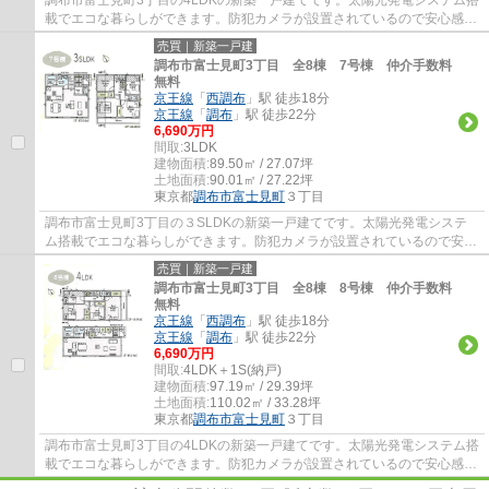
載でエコな暮らしができます。防犯カメラが設置されているので安心感が
あります。調布市でお住まいをお探しなら多...
売買｜新築一戸建
調布市富士見町3丁目 全8棟 7号棟 仲介手数料
無料
京王線
「
西調布
」駅 徒歩18分
京王線
「
調布
」駅 徒歩22分
6,690万円
間取:
3LDK
建物面積:
89.50㎡ / 27.07坪
土地面積:
90.01㎡ / 27.22坪
東京都
調布市
富士見町
３丁目
調布市富士見町3丁目の３SLDKの新築一戸建てです。太陽光発電システ
ム搭載でエコな暮らしができます。防犯カメラが設置されているので安心
感があります。調布市でお住まいをお探しなら...
売買｜新築一戸建
調布市富士見町3丁目 全8棟 8号棟 仲介手数料
無料
京王線
「
西調布
」駅 徒歩18分
京王線
「
調布
」駅 徒歩22分
6,690万円
間取:
4LDK＋1S(納戸)
建物面積:
97.19㎡ / 29.39坪
土地面積:
110.02㎡ / 33.28坪
東京都
調布市
富士見町
３丁目
調布市富士見町3丁目の4LDKの新築一戸建てです。太陽光発電システム搭
載でエコな暮らしができます。防犯カメラが設置されているので安心感が
あります。調布市でお住まいをお探しなら多...