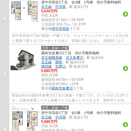
府中市四谷3丁目 全2棟 2号棟 仲介手数料無料
京王線
「
中河原
」駅 徒歩17分
5,630万円
間取:
3LDK
建物面積:
97.80㎡ / 29.58坪
土地面積:
103.71㎡ / 31.37坪
東京都
府中市
四谷
３丁目
府中市四谷3丁目の新築一戸建てです。ウォークインクローゼットが2か所
と家族で使えるクローゼットもあり、収納に困りません。洗面所にはラン
ドリールームがありお洗濯がラクになりま...
売買｜新築一戸建
調布市多摩川3丁目 仲介手数料無料
京王相模原線
「
京王多摩川
」駅 徒歩8分
京王線
「
調布
」駅 徒歩21分
南武線
「
矢野口
」駅 徒歩15分
5,680万円
間取:
2LDK
建物面積:
64.58㎡ / 19.53坪
土地面積:
82.66㎡ / 25坪
東京都
調布市
多摩川
３丁目
駅徒歩8分の調布市多摩川3丁目の新築一戸建てです。ロフト付の２LDKで
す。太陽光発電システム搭載でエコな暮らしができます。調布市でお住ま
いをお探しなら多摩地区に詳しいエージーホ...
売買｜新築一戸建
府中市四谷3丁目 全2棟 1号棟 仲介手数料無料
京王線
「
中河原
」駅 徒歩17分
5,680万円
間取:
3LDK
建物面積:
99.62㎡ / 30.13坪