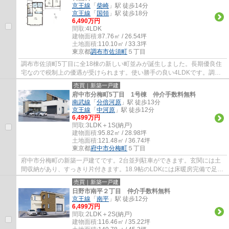
京王線
「
柴崎
」駅 徒歩14分
京王線
「
国領
」駅 徒歩18分
6,490万円
間取:
4LDK
建物面積:
87.76㎡ / 26.54坪
土地面積:
110.10㎡ / 33.3坪
東京都
調布市
佐須町
５丁目
調布市佐須町5丁目に全18棟の新しい町並みが誕生しました。長期優良住
宅なので税制上の優遇が受けられます。使い勝手の良い4LDKです。調布
市でお住まいをお探しなら多摩地区に詳しいエ...
売買｜新築一戸建
府中市分梅町5丁目 1号棟 仲介手数料無料
南武線
「
分倍河原
」駅 徒歩13分
京王線
「
中河原
」駅 徒歩12分
6,499万円
間取:
3LDK＋1S(納戸)
建物面積:
95.82㎡ / 28.98坪
土地面積:
121.48㎡ / 36.74坪
東京都
府中市
分梅町
５丁目
府中市分梅町の新築一戸建てです。2台並列駐車ができます。玄関には土
間収納があり、すっきり片付きます。18.9帖のLDKには床暖房完備で足元
から暖かです。エコジョーズは食洗機等、設...
売買｜新築一戸建
日野市南平２丁目 仲介手数料無料
京王線
「
南平
」駅 徒歩12分
6,499万円
間取:
2LDK＋2S(納戸)
建物面積:
116.46㎡ / 35.22坪