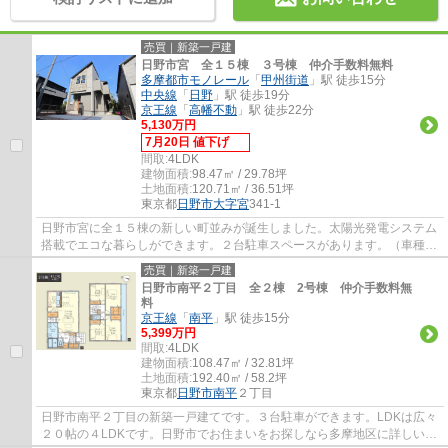
売買｜新築一戸建
日野市宮 全１５棟 ３号棟 仲介手数料無料
多摩都市モノレール
「
甲州街道
」駅 徒歩15分
中央線
「
日野
」駅 徒歩19分
京王線
「
高幡不動
」駅 徒歩22分
5,130万円
7月20日 値下げ
間取:
4LDK
建物面積:
98.47㎡ / 29.78坪
土地面積:
120.71㎡ / 36.51坪
東京都
日野市
大字宮
341-1
日野市宮に全１５棟の新しい町並みが誕生しました。太陽光発電システム
搭載でエコな暮らしができます。２台駐車スペースがあります。（車種に
よります）玄関は使い勝手の良いマルチエ...
売買｜新築一戸建
日野市南平２丁目 全２棟 2号棟 仲介手数料無
料
京王線
「
南平
」駅 徒歩15分
5,399万円
間取:
4LDK
建物面積:
108.47㎡ / 32.81坪
土地面積:
192.40㎡ / 58.2坪
東京都
日野市
南平
２丁目
日野市南平２丁目の新築一戸建てです。３台駐車ができます。LDKは広々
２０帖の４LDKです。日野市でお住まいをお探しなら多摩地区に詳しいエ