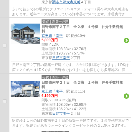
東京都
調布市
深大寺東町
４丁目
歩いて徒歩6分の場所にクリエイトSD(エス・ディー) 調布深大寺東町店も
あります。近年ニーズが高まっている浄水器がついてます。床暖房付き物
件は、足元から温められるのでエアコンの...
売買｜新築一戸建
日野市南平２丁目 全２棟 １号棟 仲介手数料無
料
京王線
「
南平
」駅 徒歩15分
5,899万円
間取:
4LDK
建物面積:
108.33㎡ / 32.76坪
土地面積:
190.77㎡ / 57.7坪
東京都
日野市
南平
２丁目
日野市南平２丁目の新築一戸建てです。３台並列駐車ができます。LDKは
広々２０帖の４LDKです。日野市でお住まいをお探しなら多摩地区に詳し
いエージーホームに是非お任せください。ま...
売買｜新築一戸建
日野市南平２丁目 全２棟 １号棟 仲介手数料無
料
京王線
「
南平
」駅 徒歩11分
6,199万円
間取:
2LDK＋2S(納戸)
建物面積:
108.06㎡ / 32.68坪
土地面積:
136.29㎡ / 41.22坪
東京都
日野市
南平
２丁目
駅徒歩１１分の日野市南平２丁目の新築一戸建てです。３台並列駐車がで
きます。収納力があるウォークインクローゼット付の２LDK＋２Sです。
リビングは間仕切りで一つ部屋を作ることが...