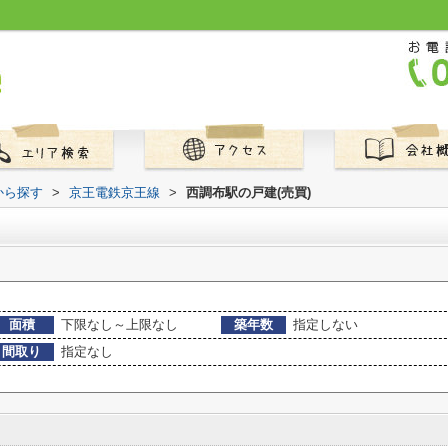
から探す
>
京王電鉄京王線
>
西調布駅の戸建(売買)
面積
下限なし～上限なし
築年数
指定しない
間取り
指定なし