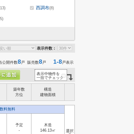
西調布
(13)
(8)
(5)
表示件数：
8
8
1-8
当公開件数
戸 販売数
戸
戸表示
表示中物件を
一括でチェック
築年数
構造
方位
建物面積
手数料無料
予定
木造
-
146.13㎡
選択