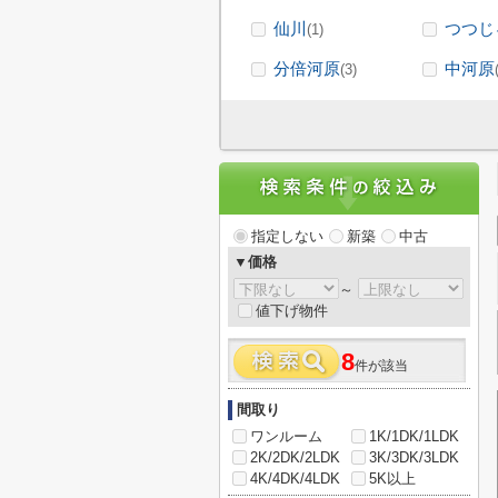
仙川
つつじ
(1)
分倍河原
中河原
(3)
指定しない
新築
中古
▼価格
～
値下げ物件
8
件が該当
間取り
ワンルーム
1K/1DK/1LDK
2K/2DK/2LDK
3K/3DK/3LDK
4K/4DK/4LDK
5K以上