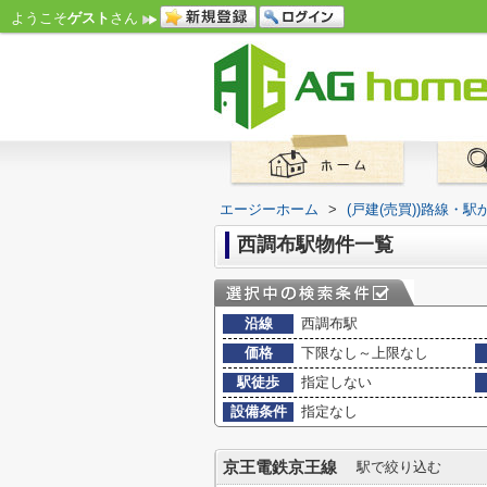
ようこそ
ゲスト
さん
エージーホーム
>
(戸建(売買))路線・駅
西調布駅物件一覧
沿線
西調布駅
価格
下限なし～上限なし
駅徒歩
指定しない
設備条件
指定なし
京王電鉄京王線
駅で絞り込む