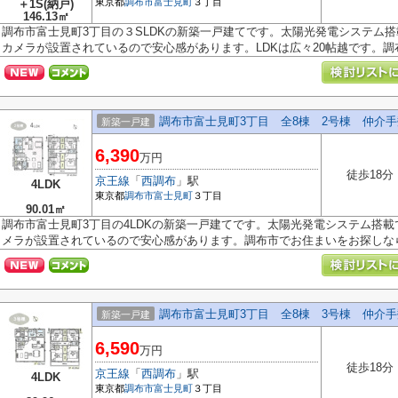
東京都
調布市
富士見町
３丁目
＋1S(納戸)
146.13㎡
調布市富士見町3丁目の３SLDKの新築一戸建てです。太陽光発電システム
カメラが設置されているので安心感があります。LDKは広々20帖越です。調布市
調布市富士見町3丁目 全8棟 2号棟 仲介
新築一戸建
6,390
万円
徒歩18分
京王線
「
西調布
」駅
4LDK
東京都
調布市
富士見町
３丁目
90.01㎡
調布市富士見町3丁目の4LDKの新築一戸建てです。太陽光発電システム搭
メラが設置されているので安心感があります。調布市でお住まいをお探しなら多
調布市富士見町3丁目 全8棟 3号棟 仲介
新築一戸建
6,590
万円
徒歩18分
京王線
「
西調布
」駅
4LDK
東京都
調布市
富士見町
３丁目