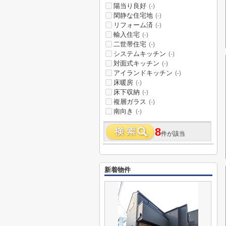
陽当り良好
(-)
閑静な住宅地
(-)
リフォーム済
(-)
輸入住宅
(-)
二世帯住宅
(-)
システムキッチン
(-)
対面式キッチン
(-)
アイランドキッチン
(-)
床暖房
(-)
床下収納
(-)
複層ガラス
(-)
南向き
(-)
8
件が該当
新着物件