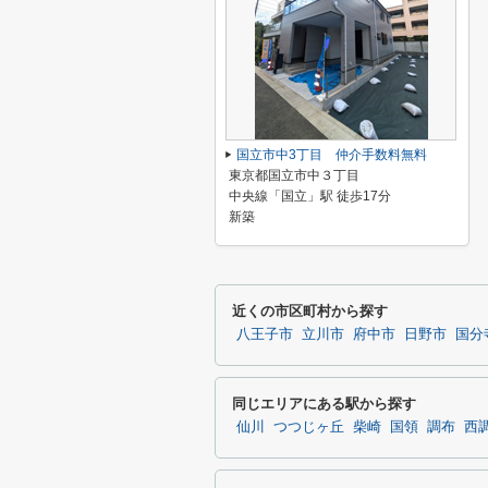
国立市中3丁目 仲介手数料無料
東京都国立市中３丁目
中央線「国立」駅 徒歩17分
新築
近くの市区町村から探す
八王子市
立川市
府中市
日野市
国分
同じエリアにある駅から探す
仙川
つつじヶ丘
柴崎
国領
調布
西