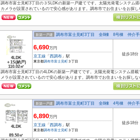
調布市富士見町3丁目の３SLDKの新築一戸建てです。太陽光発電システム
カメラが設置されているので安心感があります。調布市でお住まいをお探しなら
調布市富士見町3丁目 全8棟 8号棟 仲介
新築一戸建
6,690
万円
徒歩18分
京王線
「
西調布
」駅
4LDK
東京都
調布市
富士見町
３丁目
＋1S(納戸)
110.02㎡
調布市富士見町3丁目の4LDKの新築一戸建てです。太陽光発電システム搭
メラが設置されているので安心感があります。調布市でお住まいをお探しなら多
調布市富士見町3丁目 全8棟 4号棟 仲介
新築一戸建
6,890
万円
徒歩18分
京王線
「
西調布
」駅
4LDK
東京都
調布市
富士見町
３丁目
89.50㎡