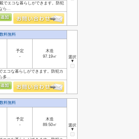
搭載でエコな暮らしができます。防犯
...
手数料無料
予定
木造
-
97.19㎡
選択
▼
載でエコな暮らしができます。防犯カ
...
手数料無料
予定
木造
-
89.50㎡
選択
▼