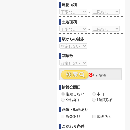
建物面積
～
土地面積
～
駅からの徒歩
築年数
8
件が該当
情報公開日
指定しない
本日
3日以内
1週間以内
画像・動画あり
画像あり
動画あり
こだわり条件