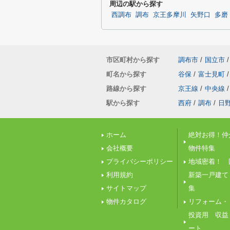
周辺の駅から探す
西調布
調布
京王多摩川
矢野口
多磨
市区町村から探す
調布市
/
国立市
/
町名から探す
谷保
/
富士見町
/
路線から探す
京王線
/
中央線
/
駅から探す
西府
/
調布
/
日
ホーム
絶対お得！仲
会社概要
物件特集
プライバシーポリシー
地域密着！ 
利用規約
新築一戸建て
サイトマップ
集
物件カタログ
リフォーム・
投資用 収益
ート