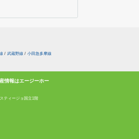
線
/
武蔵野線
/
小田急多摩線
産情報はエージーホー
スティージョ国立1階