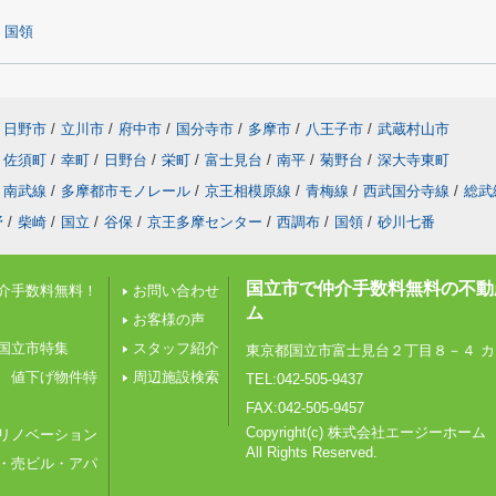
国領
日野市
/
立川市
/
府中市
/
国分寺市
/
多摩市
/
八王子市
/
武蔵村山市
佐須町
/
幸町
/
日野台
/
栄町
/
富士見台
/
南平
/
菊野台
/
深大寺東町
南武線
/
多摩都市モノレール
/
京王相模原線
/
青梅線
/
西武国分寺線
/
総武
野
/
柴崎
/
国立
/
谷保
/
京王多摩センター
/
西調布
/
国領
/
砂川七番
国立市で仲介手数料無料の不動
介手数料無料！
お問い合わせ
ム
お客様の声
国立市特集
スタッフ紹介
東京都国立市富士見台２丁目８－４ カ
 値下げ物件特
周辺施設検索
TEL:042-505-9437
FAX:042-505-9457
Copyright(c) 株式会社エージーホーム
リノベーション
All Rights Reserved.
・売ビル・アパ