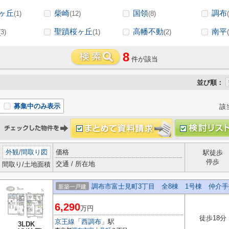
ヶ丘
柴崎
国領
調布
(1)
(12)
(8)
聖蹟桜ヶ丘
高幡不動
南平
(3)
(1)
(2)
8
件が該当
並び順：
募集中のみ表示
該
外観
/
間取り図
価格
駅徒歩
停歩
交通 / 所在地
間取り/土地面積
調布市富士見町3丁目 全8棟 1号棟 仲介
新築一戸建
6,290
万円
徒歩18分
京王線
「
西調布
」駅
3LDK