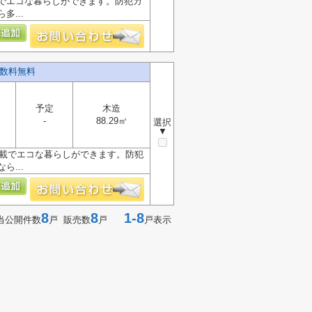
載でエコな暮らしができます。防犯カ
...
手数料無料
予定
木造
-
88.29㎡
選択
▼
搭載でエコな暮らしができます。防犯
...
8
8
1-8
当公開件数
戸 販売数
戸
戸表示