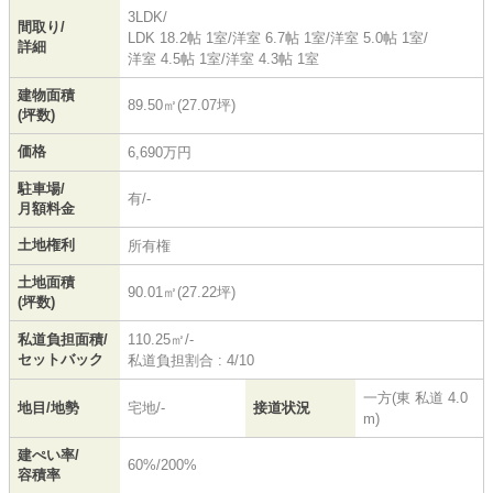
3LDK/
間取り/
LDK 18.2帖 1室
/
洋室 6.7帖 1室
/
洋室 5.0帖 1室
/
詳細
洋室 4.5帖 1室
/
洋室 4.3帖 1室
建物面積
89.50㎡(27.07坪)
(坪数)
価格
6,690万円
駐車場/
有/-
月額料金
土地権利
所有権
土地面積
90.01㎡(27.22坪)
(坪数)
私道負担面積/
110.25㎡/-
セットバック
私道負担割合 : 4/10
一方(東 私道 4.0
地目/地勢
宅地/-
接道状況
m)
建ぺい率/
60%/200%
容積率