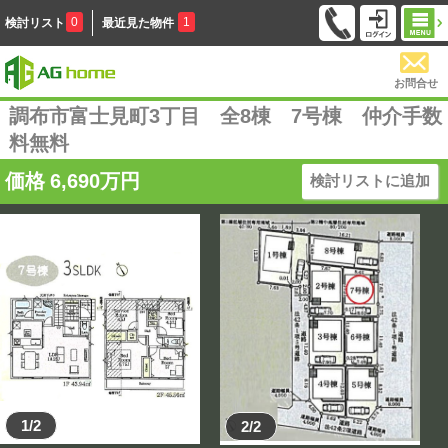
0
1
検討リスト
最近見た物件
お問合せ
調布市富士見町3丁目 全8棟 7号棟 仲介手数
料無料
価格
6,690
万円
検討リストに追加
1/2
2/2