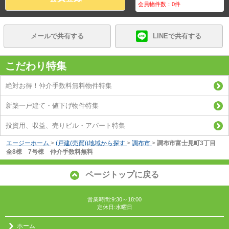
会員物件数：
0
件
メールで共有する
LINEで共有する
こだわり特集
絶対お得！仲介手数料無料物件特集
新築一戸建て・値下げ物件特集
投資用、収益、売りビル・アパート特集
エージーホーム
>
(戸建(売買))地域から探す
>
調布市
>
調布市富士見町3丁目
全8棟 7号棟 仲介手数料無料
ページトップに戻る
営業時間:9:30～18:00
定休日:水曜日
ホーム