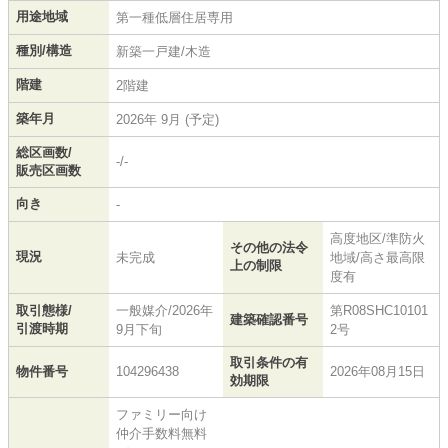
用途地域
第一種低層住居専用
種別/構造
新築一戸建/木造
階建
2階建
築年月
2026年 9月 (予定)
総区画数/
-/-
販売区画数
向き
-
高度地区/準防火
その他の法令
現況
未完成
地域/高さ最高限
上の制限
度有
取引態様/
一般媒介/2026年
第R08SHC10101
建築確認番号
引渡時期
9月下旬
2号
取引条件の有
物件番号
104296438
2026年08月15日
効期限
ファミリー向け
仲介手数料無料