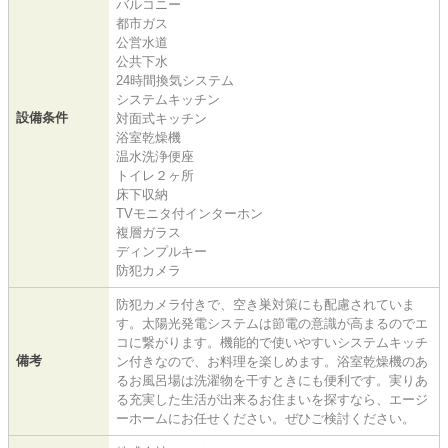
バルコニー
都市ガス
公営水道
公共下水
24時間換気システム
システムキッチン
設備条件
対面式キッチン
浴室乾燥機
温水洗浄便座
トイレ２ヶ所
床下収納
TVモニタ付インターホン
複層ガラス
ディンプルキー
防犯カメラ
防犯カメラ付きで、空き巣対策にも配慮されていま
す。太陽光発電システムは節電の意識が高まるのでエ
コに繋がります。機能的で使いやすいシステムキッチ
備考
ン付きなので、お料理を楽しめます。浴室乾燥機のあ
るお風呂場は洗濯物を干すときにも便利です。実りあ
る充実した生活が出来るお住まいを探すなら、エージ
ーホームにお任せください。ぜひご検討ください。