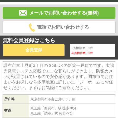
メールでお問い合わせする(無料)
電話でお問い合わせする
無料会員登録はこちら
公開物件数：
0
件
会員登録
会員物件数：
0
件
調布市富士見町3丁目の３SLDKの新築一戸建てです。太陽
光発電システム搭載でエコな暮らしができます。防犯カメ
ラが設置されているので安心感があります。調布市でお住
まいをお探しなら多摩地区に詳しいエージーホームにお任
せください。まずはお気軽にご連絡ください。
所在地
東京都
調布市
富士見町
３丁目
京王線
「
西調布
」駅 徒歩18分
交通
京王線
「
調布
」駅 徒歩22分