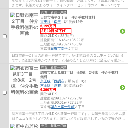
駅徒歩１１分の日野市南平２丁目の新築一戸建てです。３台並列駐車がで
きます。収納力があるウォークインクローゼット付の２LDK＋２Sです。
リビングは間仕切りで一つ部屋を作ることが...
売買｜新築一戸建
日野市南平２丁目 仲介手数料無料
京王線
「
南平
」駅 徒歩12分
6,199万円
8月10日 値下げ
間取:
2LDK＋2S(納戸)
建物面積:
116.46㎡ / 35.22坪
土地面積:
149.78㎡ / 45.3坪
東京都
日野市
南平
２丁目
日野市南平2丁目の新築一戸建てです。駅徒歩12分の２LDK＋２Sの邸宅
です。2台並列駐車ができます。25帖の広々したLDKには足元から暖かい
床暖房完備。洗面室にはリネン庫がありタオル類...
売買｜新築一戸建
調布市富士見町3丁目 全8棟 2号棟 仲介手数料
無料
京王線
「
西調布
」駅 徒歩18分
京王線
「
調布
」駅 徒歩22分
6,390万円
間取:
4LDK
建物面積:
89.10㎡ / 26.95坪
土地面積:
90.01㎡ / 27.22坪
東京都
調布市
富士見町
３丁目
調布市富士見町3丁目の4LDKの新築一戸建てです。太陽光発電システム搭
載でエコな暮らしができます。防犯カメラが設置されているので安心感が
あります。調布市でお住まいをお探しなら多...
売買｜新築一戸建