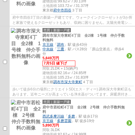
建物面積:
99.62㎡ / 30.13坪
土地面積:
103.72㎡ / 31.37坪
東京都
府中市
四谷
３丁目
府中市四谷3丁目の新築一戸建てです。ウォークインクローゼットが3か所
と家族で使えるクローゼットもあり、収納に困りません。太陽光発電シス
テム搭載でエコな暮らしができます。食洗...
売買｜新築一戸建
調布市深大寺東町4丁目 全2棟 1号棟 仲介手数
料無料
京王線
「
調布
」駅 徒歩43分
中央線
「
三鷹
」駅 バス28分 「原山交差点」 停歩4
分
5,849万円
7月5日 値下げ
間取:
2LDK＋1S(納戸)
建物面積:
82.16㎡ / 24.85坪
土地面積:
105.23㎡ / 31.83坪
東京都
調布市
深大寺東町
４丁目
歩いて徒歩6分の場所にクリエイトSD(エス・ディー) 調布深大寺東町店も
あります。近年ニーズが高まっている浄水器がついてます。床暖房付き物
件は、足元から温められるのでエアコンの...
売買｜新築一戸建
府中市若松町4丁目 全2棟 2号棟 仲介手数料無
料
西武多摩川線
「
多磨
」駅 徒歩17分
京王線
「
多磨霊園
」駅 徒歩19分
5,890万円
間取:
3LDK
建物面積:
82.62㎡ / 24.99坪