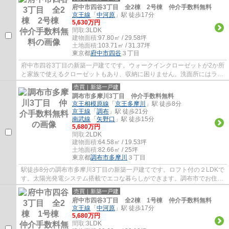
府中市四谷3丁目 全2棟 2号棟 仲介手数料無料
京王線
「
中河原
」駅 徒歩17分
5,630万円
間取:
3LDK
建物面積:
97.80㎡ / 29.58坪
土地面積:
103.71㎡ / 31.37坪
東京都
府中市
四谷
３丁目
府中市四谷3丁目の新築一戸建てです。ウォークインクローゼットが2か所
と家族で使えるクローゼットもあり、収納に困りません。洗面所にはラン
ドリールームがありお洗濯がラクになりま...
売買｜新築一戸建
調布市多摩川3丁目 仲介手数料無料
京王相模原線
「
京王多摩川
」駅 徒歩8分
京王線
「
調布
」駅 徒歩21分
南武線
「
矢野口
」駅 徒歩15分
5,680万円
間取:
2LDK
建物面積:
64.58㎡ / 19.53坪
土地面積:
82.66㎡ / 25坪
東京都
調布市
多摩川
３丁目
駅徒歩8分の調布市多摩川3丁目の新築一戸建てです。ロフト付の２LDKで
す。太陽光発電システム搭載でエコな暮らしができます。調布市でお住ま
いをお探しなら多摩地区に詳しいエージーホ...
売買｜新築一戸建
府中市四谷3丁目 全2棟 1号棟 仲介手数料無料
京王線
「
中河原
」駅 徒歩17分
5,680万円
間取:
3LDK