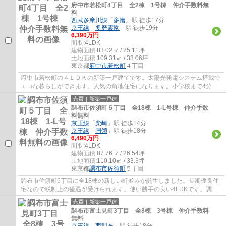
府中市若松町4丁目 全2棟 1号棟 仲介手数料無
料
西武多摩川線
「
多磨
」駅 徒歩17分
京王線
「
多磨霊園
」駅 徒歩19分
6,390万円
間取:
4LDK
建物面積:
83.02㎡ / 25.11坪
土地面積:
109.31㎡ / 33.06坪
東京都
府中市
若松町
４丁目
府中市若松町の４ＬＤＫの新築一戸建てです。太陽光発電システム搭載で
エコな暮らしができます。人気の角地住宅になります。小学校まで4分で
す。府中市でお住まいをお探しなら多摩地区...
売買｜新築一戸建
調布市佐須町５丁目 全18棟 1-L号棟 仲介手数
料無料
京王線
「
柴崎
」駅 徒歩14分
京王線
「
国領
」駅 徒歩18分
6,490万円
間取:
4LDK
建物面積:
87.76㎡ / 26.54坪
土地面積:
110.10㎡ / 33.3坪
東京都
調布市
佐須町
５丁目
調布市佐須町5丁目に全18棟の新しい町並みが誕生しました。長期優良住
宅なので税制上の優遇が受けられます。使い勝手の良い4LDKです。調布
市でお住まいをお探しなら多摩地区に詳しいエ...
売買｜新築一戸建
調布市富士見町3丁目 全8棟 3号棟 仲介手数料
無料
京王線
「
西調布
」駅 徒歩18分