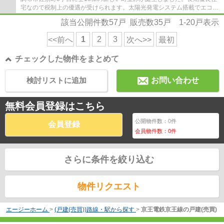
宅なので税制上の優遇が受けられます。太陽光発電システム搭載でエコな
暮らしができます。使い勝手の良い３LDKで...
該当公開件数
57
戸 販売数
35
戸
1-20
戸表示
1
2
3
<<前へ
次へ>>
最初
チェックした物件をまとめて
検討リストに追加
お問い合わせ
無料会員登録はこちら
公開物件数：
0
件
会員登録
会員物件数：
0
件
さらに条件を絞り込む
物件リクエスト
エージーホーム
>
(戸建(売買))路線・駅から探す
>
京王電鉄京王線の戸建(売買)