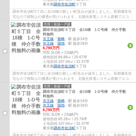
東京都
調布市
佐須町
５丁目
調布市佐須町5丁目に全18棟の新しい町並みが誕生しました。長期優良住
宅なので税制上の優遇が受けられます。太陽光発電システム搭載でエコな
暮らしができます。ウォークインクローゼッ...
売買｜新築一戸建
調布市佐須町５丁目 全18棟 1-C号棟 仲介手数
料無料
京王線
「
柴崎
」駅 徒歩14分
京王線
「
国領
」駅 徒歩18分
6,790万円
間取:
3LDK＋1S(納戸)
建物面積:
84.88㎡ / 25.67坪
土地面積:
107.04㎡ / 32.37坪
東京都
調布市
佐須町
５丁目
調布市佐須町5丁目に全18棟の新しい町並みが誕生しました。長期優良住
宅なので税制上の優遇が受けられます。太陽光発電システム搭載でエコな
暮らしができます。使い勝手の良い３LDKで...
売買｜新築一戸建
調布市佐須町５丁目 全18棟 1-D号棟 仲介手数
料無料
京王線
「
柴崎
」駅 徒歩14分
京王線
「
国領
」駅 徒歩18分
6,790万円
間取:
3LDK＋1S(納戸)
建物面積:
85.28㎡ / 25.79坪
土地面積:
107.04㎡ / 32.37坪
東京都
調布市
佐須町
５丁目
調布市佐須町5丁目に全18棟の新しい町並みが誕生しました。長期優良住