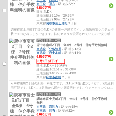
京王線
「
調布
」駅 徒歩22分
6,590万円
間取:
4LDK
建物面積:
89.10㎡ / 26.95坪
土地面積:
89.96㎡ / 27.21坪
東京都
調布市
富士見町
３丁目
調布市富士見町3丁目の4LDKの新築一戸建てです。太陽光発電システム搭
載でエコな暮らしができます。防犯カメラが設置されているので安心感が
あります。調布市でお住まいをお探しなら多...
売買｜新築一戸建
府中市南町2丁目 全3棟 2号棟 仲介手数料無料
南武線
「
分倍河原
」駅 徒歩13分
南武線
「
府中本町
」駅 徒歩14分
6,599万円
8月9日 値下げ
間取:
2LDK＋2S(納戸)
建物面積:
102.51㎡ / 31.00坪
土地面積:
140.29㎡ / 42.43坪
東京都
府中市
南町
２丁目
府中市南町2丁目の新築一戸建てです。ZEH水準住宅になります。2路線利
用可能です。LDKには足元から暖かい床暖房付です。ウォークインクロー
ゼットがあり衣類の収納に便利です。府中市...
売買｜新築一戸建
調布市富士見町3丁目 全8棟 6号棟 仲介手数料
無料
京王線
「
西調布
」駅 徒歩18分
京王線
「
調布
」駅 徒歩22分
6,690万円