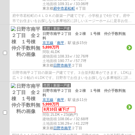
土地面積:
109.31㎡ / 33.06坪
東京都
府中市
若松町
４丁目
府中市若松町の４ＬＤＫの新築一戸建てです。小学校まで4分です。府中
市でお住まいをお探しなら多摩地区に詳しいエージーホームに是非お任せ
ください。まずはお気軽にご連絡ください。
売買｜新築一戸建
日野市南平２丁目 全２棟 １号棟 仲介手数料無
料
京王線
「
南平
」駅 徒歩15分
5,899万円
間取:
4LDK
建物面積:
108.33㎡ / 32.76坪
土地面積:
190.77㎡ / 57.7坪
東京都
日野市
南平
２丁目
日野市南平２丁目の新築一戸建てです。３台並列駐車ができます。LDKは
広々２０帖の４LDKです。日野市でお住まいをお探しなら多摩地区に詳し
いエージーホームに是非お任せください。ま...
売買｜新築一戸建
日野市南平２丁目 全２棟 １号棟 仲介手数料無
料
京王線
「
南平
」駅 徒歩11分
5,999万円
8月10日 値下げ
間取:
2LDK＋2S(納戸)
建物面積:
108.06㎡ / 32.68坪
土地面積:
136.29㎡ / 41.22坪
東京都
日野市
南平
２丁目