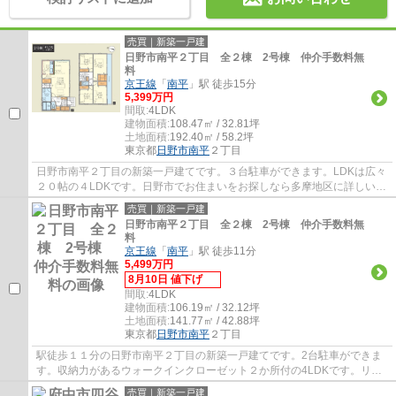
売買｜新築一戸建
日野市南平２丁目 全２棟 2号棟 仲介手数料無
料
京王線
「
南平
」駅 徒歩15分
5,399万円
間取:
4LDK
建物面積:
108.47㎡ / 32.81坪
土地面積:
192.40㎡ / 58.2坪
東京都
日野市
南平
２丁目
日野市南平２丁目の新築一戸建てです。３台駐車ができます。LDKは広々
２０帖の４LDKです。日野市でお住まいをお探しなら多摩地区に詳しいエ
ージーホームに是非お任せください。まずは...
売買｜新築一戸建
日野市南平２丁目 全２棟 2号棟 仲介手数料無
料
京王線
「
南平
」駅 徒歩11分
5,499万円
8月10日 値下げ
間取:
4LDK
建物面積:
106.19㎡ / 32.12坪
土地面積:
141.77㎡ / 42.88坪
東京都
日野市
南平
２丁目
駅徒歩１１分の日野市南平２丁目の新築一戸建てです。2台駐車ができま
す。収納力があるウォークインクローゼット２か所付の4LDKです。リビ
ングは間仕切りで一つ部屋を作ることができま...
売買｜新築一戸建