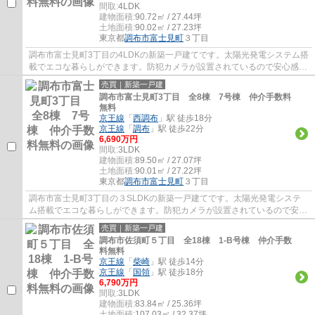
間取:
4LDK
建物面積:
90.72㎡ / 27.44坪
土地面積:
90.02㎡ / 27.23坪
東京都
調布市
富士見町
３丁目
調布市富士見町3丁目の4LDKの新築一戸建てです。太陽光発電システム搭
載でエコな暮らしができます。防犯カメラが設置されているので安心感が
あります。調布市でお住まいをお探しなら多...
売買｜新築一戸建
調布市富士見町3丁目 全8棟 7号棟 仲介手数料
無料
京王線
「
西調布
」駅 徒歩18分
京王線
「
調布
」駅 徒歩22分
6,690万円
間取:
3LDK
建物面積:
89.50㎡ / 27.07坪
土地面積:
90.01㎡ / 27.22坪
東京都
調布市
富士見町
３丁目
調布市富士見町3丁目の３SLDKの新築一戸建てです。太陽光発電システ
ム搭載でエコな暮らしができます。防犯カメラが設置されているので安心
感があります。調布市でお住まいをお探しなら...
売買｜新築一戸建
調布市佐須町５丁目 全18棟 1-B号棟 仲介手数
料無料
京王線
「
柴崎
」駅 徒歩14分
京王線
「
国領
」駅 徒歩18分
6,790万円
間取:
3LDK
建物面積:
83.84㎡ / 25.36坪
土地面積:
107.03㎡ / 32.37坪