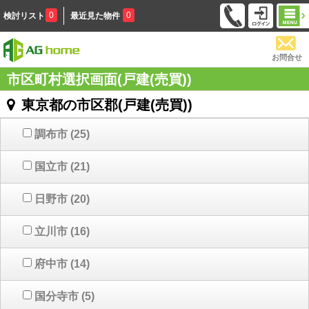
0
0
検討リスト
最近見た物件
お問合せ
市区町村選択画面(戸建(売買))
東京都の市区郡(戸建(売買))
調布市
(25)
国立市
(21)
日野市
(20)
立川市
(16)
府中市
(14)
国分寺市
(5)