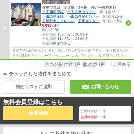
売買｜新築一戸建
多摩市乞田 全３棟 3号棟 仲介手数料無料
京王相模原線
「
京王多摩センター
」駅 徒歩15分
小田急多摩線
「
小田急多摩センター
」駅 徒歩15分
多摩都市モノレール
「
多摩センター
」駅 徒歩15分
6,080万円
間取:
3LDK
建物面積:
102.46㎡ / 30.99坪
土地面積:
114.65㎡ / 34.68坪
東京都
多摩市
乞田
多摩市乞田の緑あふれる住宅地に佇む新築一戸建てです。小屋根裏収納付
きの３LDKです。ルーフバルコニーもついています。多摩市でお住まいを
お探しなら多摩地区に詳しいエージーホーム...
該当公開件数
3
戸 販売数
3
戸
1-3
戸表示
チェックした物件をまとめて
検討リストに追加
お問い合わせ
無料会員登録はこちら
公開物件数：
0
件
会員登録
会員物件数：
0
件
さらに条件を絞り込む