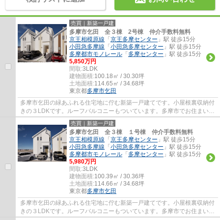
売買｜新築一戸建
多摩市乞田 全３棟 2号棟 仲介手数料無料
京王相模原線
「
京王多摩センター
」駅 徒歩15分
小田急多摩線
「
小田急多摩センター
」駅 徒歩15分
多摩都市モノレール
「
多摩センター
」駅 徒歩15分
5,850万円
間取:
3LDK
建物面積:
100.18㎡ / 30.30坪
土地面積:
114.65㎡ / 34.68坪
東京都
多摩市
乞田
多摩市乞田の緑あふれる住宅地に佇む新築一戸建てです。小屋根裏収納付
きの３LDKです。ルーフバルコニーもついています。多摩市でお住まいを
お探しなら多摩地区に詳しいエージーホーム...
売買｜新築一戸建
多摩市乞田 全３棟 １号棟 仲介手数料無料
京王相模原線
「
京王多摩センター
」駅 徒歩15分
小田急多摩線
「
小田急多摩センター
」駅 徒歩15分
多摩都市モノレール
「
多摩センター
」駅 徒歩15分
5,980万円
間取:
3LDK
建物面積:
100.39㎡ / 30.36坪
土地面積:
114.66㎡ / 34.68坪
東京都
多摩市
乞田
多摩市乞田の緑あふれる住宅地に佇む新築一戸建てです。小屋根裏収納付
きの３LDKです。ルーフバルコニーもついています。多摩市でお住まいを
お探しなら多摩地区に詳しいエージーホーム...