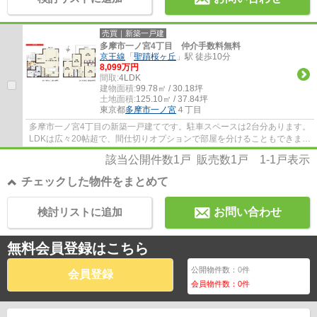
売買｜新築一戸建
多摩市一ノ宮4丁目 仲介手数料無料
京王線
「
聖蹟桜ヶ丘
」駅 徒歩10分
8,099万円
間取:
4LDK
建物面積:
99.78㎡ / 30.18坪
土地面積:
125.10㎡ / 37.84坪
東京都
多摩市
一ノ宮
４丁目
多摩市一ノ宮4丁目の新築一戸建てです。駐車スペースは2台分あります。
LDKは広々20帖超で、間仕切りオプションで部屋を分けることもできま
す。エコジョーズや床暖房等、設備も充実して...
該当公開件数
1
戸 販売数
1
戸
1-1
戸表示
チェックした物件をまとめて
検討リストに追加
お問い合わせ
無料会員登録はこちら
公開物件数：
0
件
会員登録
会員物件数：
0
件