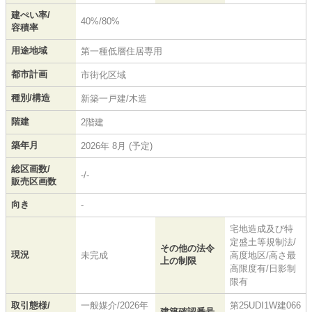
建ぺい率/
40%/80%
容積率
用途地域
第一種低層住居専用
都市計画
市街化区域
種別/構造
新築一戸建/木造
階建
2階建
築年月
2026年 8月 (予定)
総区画数/
-/-
販売区画数
向き
-
宅地造成及び特
定盛土等規制法/
その他の法令
現況
未完成
高度地区/高さ最
上の制限
高限度有/日影制
限有
取引態様/
一般媒介/2026年
第25UDI1W建066
建築確認番号