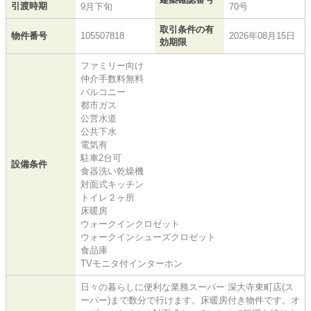
引渡時期
9月下旬
70号
取引条件の有
物件番号
105507818
2026年08月15日
効期限
ファミリー向け
仲介手数料無料
バルコニー
都市ガス
公営水道
公共下水
電気有
駐車2台可
設備条件
食器洗い乾燥機
対面式キッチン
トイレ２ヶ所
床暖房
ウォークインクロゼット
ウォークインシューズクロゼット
食品庫
TVモニタ付インターホン
日々の暮らしに便利な業務スーパー 深大寺東町店(ス
ーパー)まで数分で行けます。床暖房付き物件です。オ