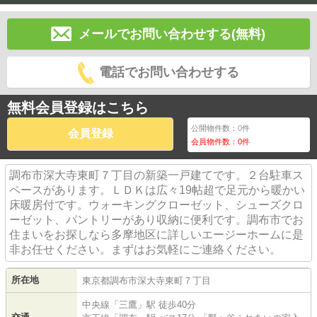
メールでお問い合わせする(無料)
電話でお問い合わせする
無料会員登録はこちら
公開物件数：
0
件
会員登録
会員物件数：
0
件
調布市深大寺東町７丁目の新築一戸建てです。２台駐車ス
ペースがあります。ＬＤＫは広々19帖超で足元から暖かい
床暖房付です。ウォーキングクローゼット、シューズクロ
ーゼット、パントリーがあり収納に便利です。調布市でお
住まいをお探しなら多摩地区に詳しいエージーホームに是
非お任せください。まずはお気軽にご連絡ください。
所在地
東京都
調布市
深大寺東町
７丁目
中央線
「
三鷹
」駅 徒歩40分