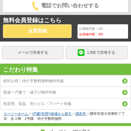
電話でお問い合わせする
無料会員登録はこちら
公開物件数：
0
件
会員登録
会員物件数：
0
件
メールで共有する
LINEで共有する
こだわり特集
絶対お得！仲介手数料無料物件特集
新築一戸建て・値下げ物件特集
投資用、収益、売りビル・アパート特集
エージーホーム
>
(戸建(売買))地域から探す
>
調布市
>
調布市深大寺東町７丁
目 全３棟 2号棟 仲介手数料無料