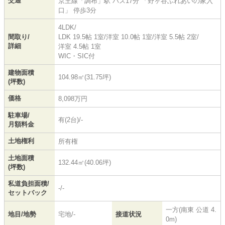
交通
京王線
「
調布
」駅 バス17分 「野ヶ谷ふれあいの家入
口」 停歩3分
4LDK/
間取り/
LDK 19.5帖 1室
/
洋室 10.0帖 1室
/
洋室 5.5帖 2室
/
詳細
洋室 4.5帖 1室
WIC・SIC付
建物面積
104.98㎡(31.75坪)
(坪数)
価格
8,098万円
駐車場/
有(2台)/-
月額料金
土地権利
所有権
土地面積
132.44㎡(40.06坪)
(坪数)
私道負担面積/
-/-
セットバック
一方(南東 公道 4.
地目/地勢
宅地/-
接道状況
0m)