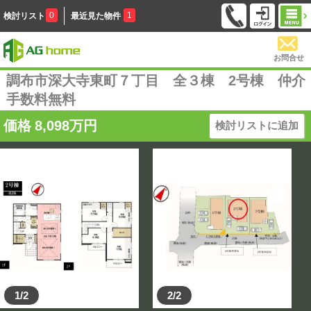
0
1
検討リスト
最近見た物件
お問合せ
調布市深大寺東町７丁目 全３棟 2号棟 仲介
手数料無料
価格
8,098
万円
検討リストに追加
1/2
2/2