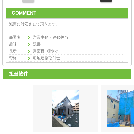
COMMENT
誠実に対応させて頂きます。
部署名
営業事務・Ｗeb担当
趣味
読書
長所
真面目 穏やか
資格
宅地建物取引士
担当物件