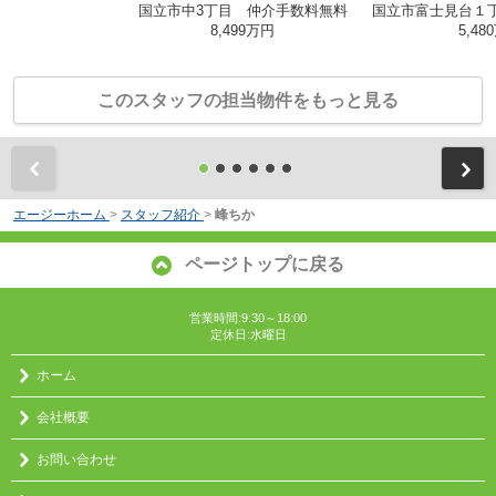
国立市中3丁目 仲介手数料無料
8,499万円
5,48
このスタッフの担当物件をもっと見る
前
エージーホーム
>
スタッフ紹介
>
峰ちか
ページトップに戻る
営業時間:9:30～18:00
定休日:水曜日
ホーム
会社概要
お問い合わせ