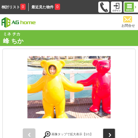
0
0
検討リスト
最近見た物件
お問合せ
ミネ チカ
峰 ちか
前
次
画像タップで拡大表示【
1
/1】