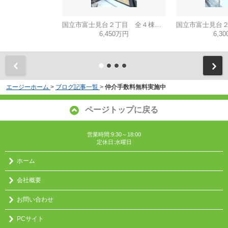
国立市富士見台２丁目 全４棟 D号棟 仲介手数料無料♪
6,450万円
6,3
エージーホーム
>
ブログ記事一覧
>
仲介手数料無料実施中
ページトップに戻る
営業時間:9:30～18:00
定休日:水曜日
ホーム
会社概要
お問い合わせ
PCサイト