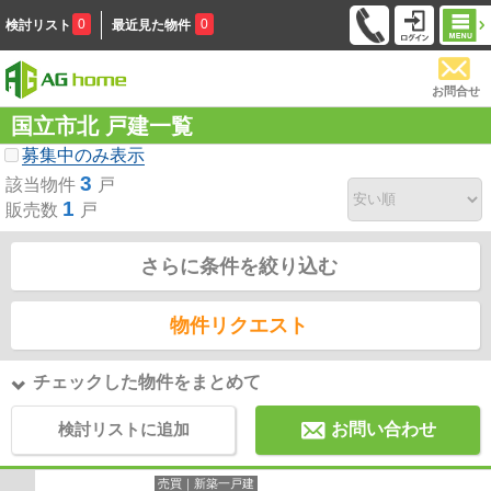
0
0
検討リスト
最近見た物件
お問合せ
国立市北 戸建一覧
募集中のみ表示
3
該当物件
戸
1
販売数
戸
さらに条件を絞り込む
物件リクエスト
チェックした物件をまとめて
検討リストに追加
お問い合わせ
売買｜新築一戸建