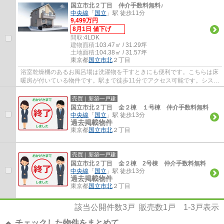
国立市北２丁目 仲介手数料無料♪
中央線
「
国立
」駅 徒歩11分
9,499万円
8月1日 値下げ
間取:
4LDK
建物面積:
103.47㎡ / 31.29坪
土地面積:
104.38㎡ / 31.57坪
東京都
国立市
北
２丁目
浴室乾燥機のあるお風呂場は洗濯物を干すときにも便利です。こちらは床
暖房が付いている物件です。駅まで徒歩11分でアクセス可能です。システ
ムキッチンは使いやすく汚れにくいのでご...
売買｜新築一戸建
国立市北２丁目 全２棟 １号棟 仲介手数料無料
中央線
「
国立
」駅 徒歩13分
過去掲載物件
東京都
国立市
北
２丁目
売買｜新築一戸建
国立市北２丁目 全２棟 2号棟 仲介手数料無料
中央線
「
国立
」駅 徒歩13分
過去掲載物件
東京都
国立市
北
２丁目
該当公開件数
3
戸 販売数
1
戸
1-3
戸表示
チェックした物件をまとめて