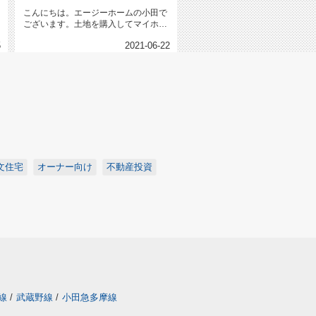
こんにちは。エージーホームの小田で
ございます。土地を購入してマイホー
ムなどを建築する際に、「建ぺい率...
5
2021-06-22
文住宅
オーナー向け
不動産投資
線
/
武蔵野線
/
小田急多摩線