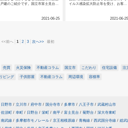
戸建のご紹介です。国立市富士見台１
イルス感染拡大防止等を受け、お客様
丁目 新築戸建 全３棟資料など準...
と従業員の健康と安全確保のため、...
2021-06-25
2021-06-2
<<前へ
1
2
3
次へ>>
最初
売買
火災保険
不動産コラム
国立市
こだわり
住宅設備
注
リビング
子供部屋
不動産コラム
周辺環境
容積率
日野市
/
立川市
/
府中市
/
国分寺市
/
多摩市
/
八王子市
/
武蔵村山市
佐須町
/
幸町
/
日野台
/
栄町
/
南平
/
富士見台
/
菊野台
/
深大寺東町
南武線
/
多摩都市モノレール
/
京王相模原線
/
青梅線
/
西武国分寺線
/
総武