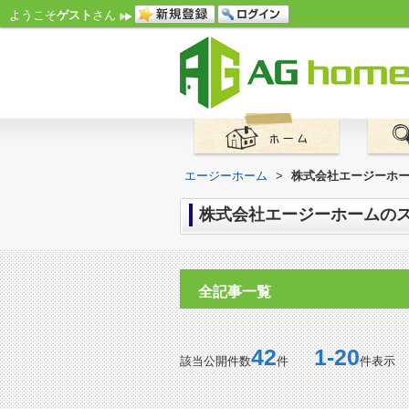
ようこそ
ゲスト
さん
エージーホーム
>
株式会社エージーホー
株式会社エージーホームのス
全記事一覧
42
1-20
該当公開件数
件
件表示