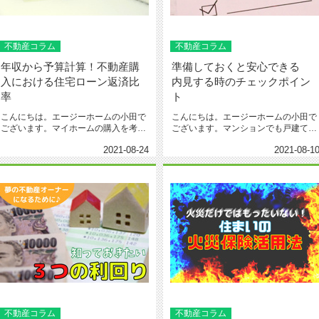
不動産コラム
不動産コラム
年収から予算計算！不動産購
準備しておくと安心できる
入における住宅ローン返済比
内見する時のチェックポイン
率
ト
こんにちは。エージーホームの小田で
こんにちは。エージーホームの小田で
ございます。マイホームの購入を考え
ございます。マンションでも戸建てで
ているときにまず思い浮かぶことは...
も、賃貸でも購入する場合でも、物...
2021-08-24
2021-08-1
不動産コラム
不動産コラム