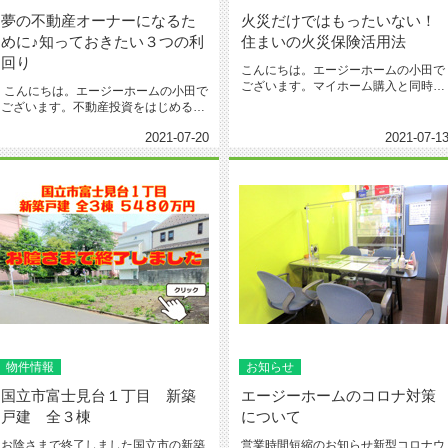
夢の不動産オーナーになるた
火災だけではもったいない！
めに♪知っておきたい３つの利
住まいの火災保険活用法
回り
こんにちは。エージーホームの小田で
ございます。マイホーム購入と同時に
こんにちは。エージーホームの小田で
必要となるものと言えば【火災保険...
ございます。不動産投資をはじめる
際、「高利回り物件が欲...
2021-07-20
2021-07-1
物件情報
お知らせ
国立市富士見台１丁目 新築
エージーホームのコロナ対策
戸建 全３棟
について
お陰さまで終了しました国立市の新築
営業時間短縮のお知らせ新型コロナウ