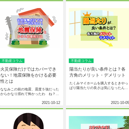
不動産コラム
不動産コラム
火災保険だけではカバーでき
陽当たりが良い条件とは？各
ない！地震保険をかける必要
方角のメリット・デメリット
性とは
たくみマイホームを購入するときやっ
ぱり陽当たりの良さは気になったんだ
ななみこの前の地震、震度５強だった
なぁななみわたし、明るくて温かい...
からかなり揺れて怖かったわ ね？た
くみ地震はいつ起こるかわからない...
2021-10-12
2021-10-0