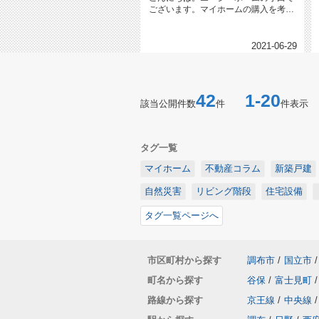
ございます。マイホームの購入を考え
る時、特にリビングルームを重視し...
2021-06-29
42
1-20
該当公開件数
件
件表示
タグ一覧
マイホーム
不動産コラム
新築戸建
自然災害
リビング階段
住宅設備
タグ一覧ページへ
市区町村から探す
調布市
/
国立市
/
町名から探す
谷保
/
富士見町
/
路線から探す
京王線
/
中央線
/