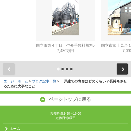
国立市東４丁目 仲介手数料無料♪
7,480万円
7,0
エージーホーム
>
ブログ記事一覧
>
一戸建ての寿命はどのくらい？長持ちさせ
るために大事なこと
ページトップに戻る
営業時間:9:30～18:00
定休日:水曜日
ホーム