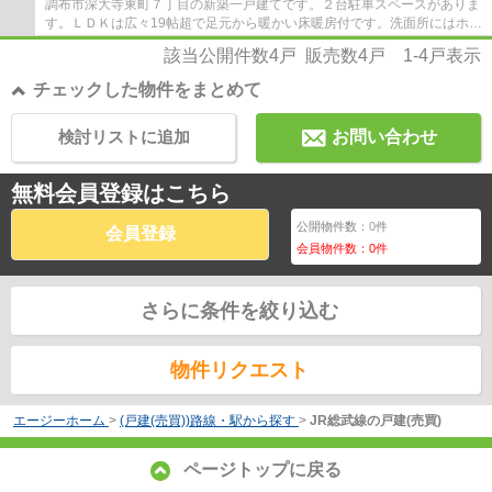
調布市深大寺東町７丁目の新築一戸建てです。２台駐車スペースがありま
す。ＬＤＫは広々19帖超で足元から暖かい床暖房付です。洗面所にはホス
クリーンがあり、毎日のお洗濯がラクにな...
該当公開件数
4
戸 販売数
4
戸
1-4
戸表示
チェックした物件をまとめて
検討リストに追加
お問い合わせ
無料会員登録はこちら
公開物件数：
0
件
会員登録
会員物件数：
0
件
さらに条件を絞り込む
物件リクエスト
エージーホーム
>
(戸建(売買))路線・駅から探す
>
JR総武線の戸建(売買)
ページトップに戻る