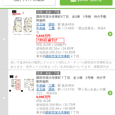
売買｜新築一戸建
調布市深大寺東町4丁目 全2棟 1号棟 仲介手数
料無料
京王線
「
調布
」駅 徒歩43分
中央線
「
三鷹
」駅 バス28分 「原山交差点」 停歩4
分
5,849万円
7月5日 値下げ
間取:
2LDK＋1S(納戸)
建物面積:
82.16㎡ / 24.85坪
土地面積:
105.23㎡ / 31.83坪
東京都
調布市
深大寺東町
４丁目
歩いて徒歩6分の場所にクリエイトSD(エス・ディー) 調布深大寺東町店も
あります。近年ニーズが高まっている浄水器がついてます。床暖房付き物
件は、足元から温められるのでエアコンの...
売買｜新築一戸建
調布市深大寺東町７丁目 全３棟 2号棟 仲介手
数料無料
中央線
「
三鷹
」駅 徒歩40分
京王線
「
調布
」駅 バス17分 「野ヶ谷ふれあいの家
入口」 停歩3分
8,098万円
間取:
4LDK
建物面積:
104.98㎡ / 31.75坪
土地面積:
132.44㎡ / 40.06坪
東京都
調布市
深大寺東町
７丁目