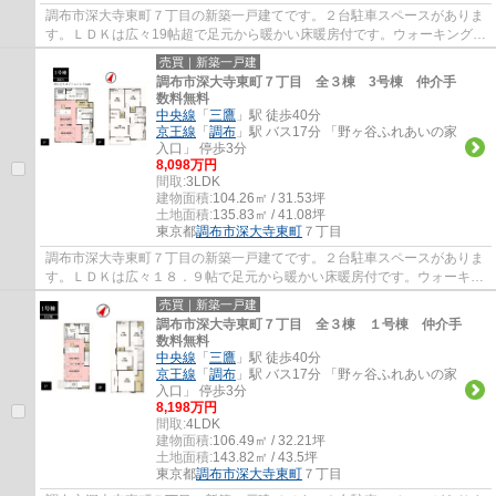
調布市深大寺東町７丁目の新築一戸建てです。２台駐車スペースがありま
す。ＬＤＫは広々19帖超で足元から暖かい床暖房付です。ウォーキングク
ローゼット、シューズクローゼット、パン...
売買｜新築一戸建
調布市深大寺東町７丁目 全３棟 3号棟 仲介手
数料無料
中央線
「
三鷹
」駅 徒歩40分
京王線
「
調布
」駅 バス17分 「野ヶ谷ふれあいの家
入口」 停歩3分
8,098万円
間取:
3LDK
建物面積:
104.26㎡ / 31.53坪
土地面積:
135.83㎡ / 41.08坪
東京都
調布市
深大寺東町
７丁目
調布市深大寺東町７丁目の新築一戸建てです。２台駐車スペースがありま
す。ＬＤＫは広々１８．９帖で足元から暖かい床暖房付です。ウォーキン
グクローゼット、パントリーがあり収納に...
売買｜新築一戸建
調布市深大寺東町７丁目 全３棟 １号棟 仲介手
数料無料
中央線
「
三鷹
」駅 徒歩40分
京王線
「
調布
」駅 バス17分 「野ヶ谷ふれあいの家
入口」 停歩3分
8,198万円
間取:
4LDK
建物面積:
106.49㎡ / 32.21坪
土地面積:
143.82㎡ / 43.5坪
東京都
調布市
深大寺東町
７丁目