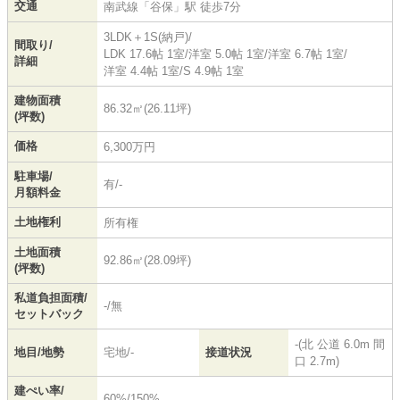
交通
南武線
「
谷保
」駅 徒歩7分
3LDK＋1S(納戸)/
間取り/
LDK 17.6帖 1室
/
洋室 5.0帖 1室
/
洋室 6.7帖 1室
/
詳細
洋室 4.4帖 1室
/
S 4.9帖 1室
建物面積
86.32㎡(26.11坪)
(坪数)
価格
6,300万円
駐車場/
有/-
月額料金
土地権利
所有権
土地面積
92.86㎡(28.09坪)
(坪数)
私道負担面積/
-/無
セットバック
-(北 公道 6.0m 間
地目/地勢
宅地/-
接道状況
口 2.7m)
建ぺい率/
60%/150%