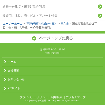
新築一戸建て・値下げ物件特集
投資用、収益、売りビル・アパート特集
エージーホーム
>
(戸建(売買))地域から探す
>
国立市
>
国立市富士見台２丁
目 全４棟 A号棟 仲介手数料無料♪
ページトップに戻る
営業時間:9:30～18:00
定休日:水曜日
ホーム
会社概要
お問い合わせ
PCサイト
プライバシーポリシー
利用規約
｜アクセスマップ
｜
Copyright(c) 株式会社エージーホーム All rights reserved.