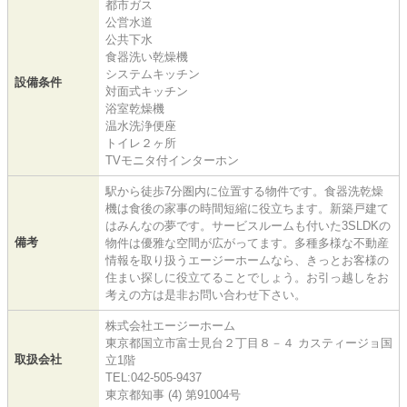
都市ガス
公営水道
公共下水
食器洗い乾燥機
システムキッチン
設備条件
対面式キッチン
浴室乾燥機
温水洗浄便座
トイレ２ヶ所
TVモニタ付インターホン
駅から徒歩7分圏内に位置する物件です。食器洗乾燥
機は食後の家事の時間短縮に役立ちます。新築戸建て
はみんなの夢です。サービスルームも付いた3SLDKの
備考
物件は優雅な空間が広がってます。多種多様な不動産
情報を取り扱うエージーホームなら、きっとお客様の
住まい探しに役立てることでしょう。お引っ越しをお
考えの方は是非お問い合わせ下さい。
株式会社エージーホーム
東京都国立市富士見台２丁目８－４ カスティージョ国
取扱会社
立1階
TEL:042-505-9437
東京都知事 (4) 第91004号