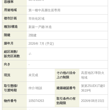
容積率
用途地域
第一種中高層住居専用
都市計画
市街化区域
種別/構造
新築一戸建/木造
階建
2階建
築年月
2026年 7月 (予定)
総区画数/
-/-
販売区画数
向き
-
その他の法令
高度地区/準防火
現況
未完成
上の制限
地域
取引態様/
第第25UDI1T建0
仲介/相談
建築確認番号
引渡時期
3619号
取引条件の有
物件番号
105074263
2026年08月15日
効期限