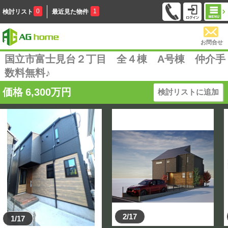
0
1
検討リスト
最近見た物件
お問合せ
国立市富士見台２丁目 全４棟 A号棟 仲介手
数料無料♪
価格
6,300
万円
検討リストに追加
2/17
1/17