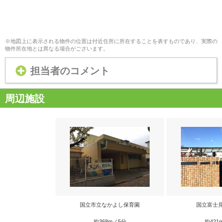
※地図上に表示される物件の位置は付近住所に所在することを表すものであり、実際の
物件所在地とは異なる場合がございます。
担当者のコメント
周辺施設
国立市立なかよし保育園
国立富士
約368m／5分
約421