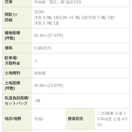
交通
中央線
「
国立
」駅 徒歩13分
3LDK/
間取り/
洋室 9.0帖 1室
/
LDK 14.7帖 1室
/
洋室 7.3帖 1室
/
詳細
洋室 5.7帖 1室
建物面積
91.49㎡(27.67坪)
(坪数)
価格
5,980万円
駐車場/
-/-
月額料金
土地権利
所有権
土地面積
45.88㎡(13.87坪)
(坪数)
私道負担面積/
-/無
セットバック
二方(南東 公道 1
地目/地勢
接道状況
宅地/-
0.9m)(北 公道 4.5
m)