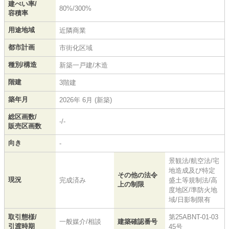
建ぺい率/
80%/300%
容積率
用途地域
近隣商業
都市計画
市街化区域
種別/構造
新築一戸建/木造
階建
3階建
築年月
2026年 6月 (新築)
総区画数/
-/-
販売区画数
向き
-
景観法/航空法/宅
地造成及び特定
その他の法令
現況
完成済み
盛土等規制法/高
上の制限
度地区/準防火地
域/日影制限有
取引態様/
第25ABNT-01-03
一般媒介/相談
建築確認番号
引渡時期
45号