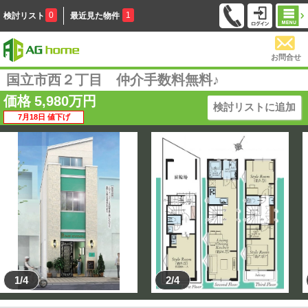
0
1
検討リスト
最近見た物件
お問合せ
国立市西２丁目 仲介手数料無料♪
価格
5,980
万円
検討リストに追加
7月18日 値下げ
1/4
2/4