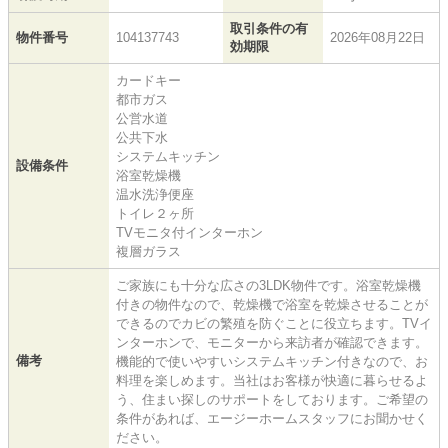
取引条件の有
物件番号
104137743
2026年08月22日
効期限
カードキー
都市ガス
公営水道
公共下水
システムキッチン
設備条件
浴室乾燥機
温水洗浄便座
トイレ２ヶ所
TVモニタ付インターホン
複層ガラス
ご家族にも十分な広さの3LDK物件です。浴室乾燥機
付きの物件なので、乾燥機で浴室を乾燥させることが
できるのでカビの繁殖を防ぐことに役立ちます。TVイ
ンターホンで、モニターから来訪者が確認できます。
備考
機能的で使いやすいシステムキッチン付きなので、お
料理を楽しめます。当社はお客様が快適に暮らせるよ
う、住まい探しのサポートをしております。ご希望の
条件があれば、エージーホームスタッフにお聞かせく
ださい。