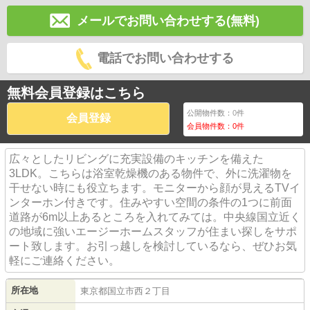
メールでお問い合わせする(無料)
電話でお問い合わせする
無料会員登録はこちら
公開物件数：
0
件
会員登録
会員物件数：
0
件
広々としたリビングに充実設備のキッチンを備えた
3LDK。こちらは浴室乾燥機のある物件で、外に洗濯物を
干せない時にも役立ちます。モニターから顔が見えるTVイ
ンターホン付きです。住みやすい空間の条件の1つに前面
道路が6m以上あるところを入れてみては。中央線国立近く
の地域に強いエージーホームスタッフが住まい探しをサポ
ート致します。お引っ越しを検討しているなら、ぜひお気
軽にご連絡ください。
所在地
東京都
国立市
西
２丁目