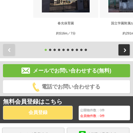
春光保育園
国立学園附属
約516m／7分
約291
前
メールでお問い合わせする(無料)
電話でお問い合わせする
無料会員登録はこちら
公開物件数：
0
件
会員登録
会員物件数：
0
件