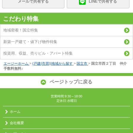
メールで共有する
LINEで共有する
こだわり特集
地域密着！国立特集
新築一戸建て・値下げ物件特集
投資用、収益、売りビル・アパート特集
エージーホーム
>
(戸建(売買))地域から探す
>
国立市
>
国立市西２丁目 仲介
手数料無料♪
ページトップに戻る
営業時間:9:30～18:00
定休日:水曜日
ホーム
会社概要